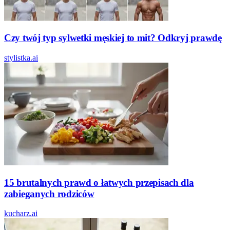
Czy twój typ sylwetki męskiej to mit? Odkryj prawdę
stylistka.ai
15 brutalnych prawd o łatwych przepisach dla
zabieganych rodziców
kucharz.ai