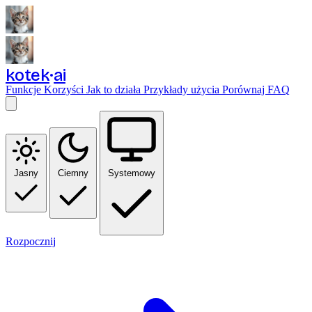
kotek
ai
Funkcje
Korzyści
Jak to działa
Przykłady użycia
Porównaj
FAQ
Jasny
Ciemny
Systemowy
Rozpocznij