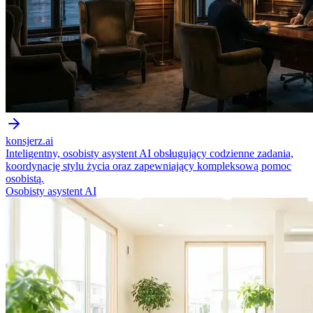
konsjerz.ai
Inteligentny, osobisty asystent AI obsługujący codzienne zadania,
koordynację stylu życia oraz zapewniający kompleksową pomoc
osobistą.
Osobisty asystent AI