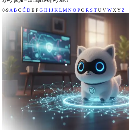
żywy pupil – co naprawdę wybrać?.
0-9
A
B
C
Ć
D
E
F
G
H
I
J
K
L
M
N
O
P
Q
R
S
T
U
V
W
X
Y
Z