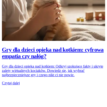
Gry dla dzieci opieka nad kotkiem: cyfrowa
empatia czy nałóg?
Gry dla dzieci opieka nad kotkiem: Odkryj szokujące fakty i ukryte
zalety wirtualnych kociaków. Dowiedz się, jak wybrać
najbezpieczniejsze gry i czego nikt ci nie powie.
Czytaj dalej