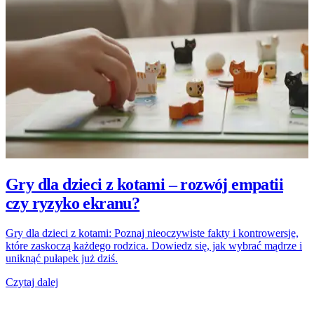
Gry dla dzieci z kotami – rozwój empatii
czy ryzyko ekranu?
Gry dla dzieci z kotami: Poznaj nieoczywiste fakty i kontrowersje,
które zaskoczą każdego rodzica. Dowiedz się, jak wybrać mądrze i
uniknąć pułapek już dziś.
Czytaj dalej