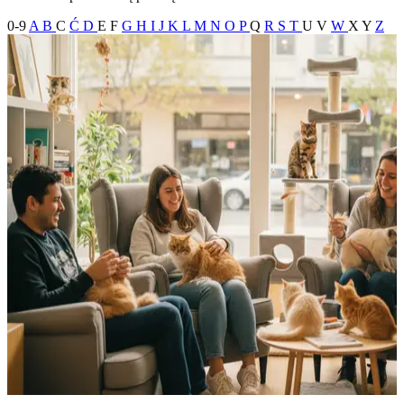
0-9
A
B
C
Ć
D
E
F
G
H
I
J
K
L
M
N
O
P
Q
R
S
T
U
V
W
X
Y
Z