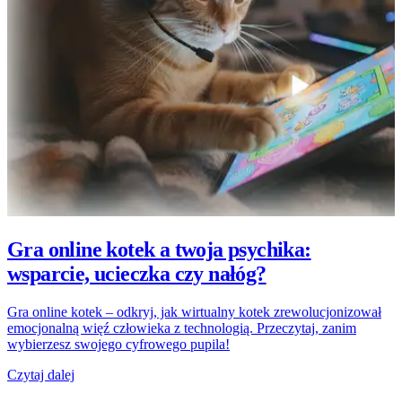
Gra online kotek a twoja psychika:
wsparcie, ucieczka czy nałóg?
Gra online kotek – odkryj, jak wirtualny kotek zrewolucjonizował
emocjonalną więź człowieka z technologią. Przeczytaj, zanim
wybierzesz swojego cyfrowego pupila!
Czytaj dalej