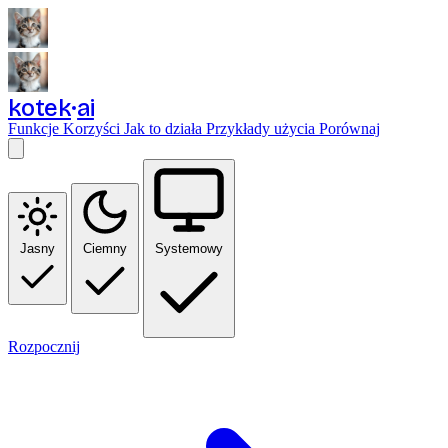
kotek
ai
Funkcje
Korzyści
Jak to działa
Przykłady użycia
Porównaj
Jasny
Ciemny
Systemowy
Rozpocznij