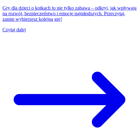
Gry dla dzieci o kotkach to nie tylko zabawa – odkryj, jak wpływają
na rozwój, bezpieczeństwo i emocje najmłodszych. Przeczytaj,
zanim wybierzesz kolejną grę!
Czytaj dalej