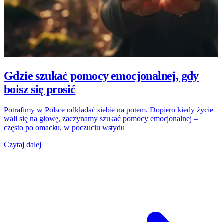
Gdzie szukać pomocy emocjonalnej, gdy
boisz się prosić
Potrafimy w Polsce odkładać siebie na potem. Dopiero kiedy życie
wali się na głowę, zaczynamy szukać pomocy emocjonalnej –
często po omacku, w poczuciu wstydu
Czytaj dalej