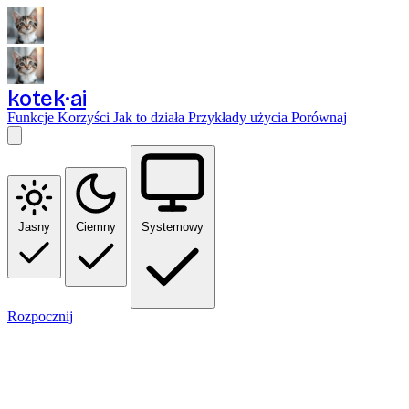
kotek
ai
Funkcje
Korzyści
Jak to działa
Przykłady użycia
Porównaj
Jasny
Ciemny
Systemowy
Rozpocznij