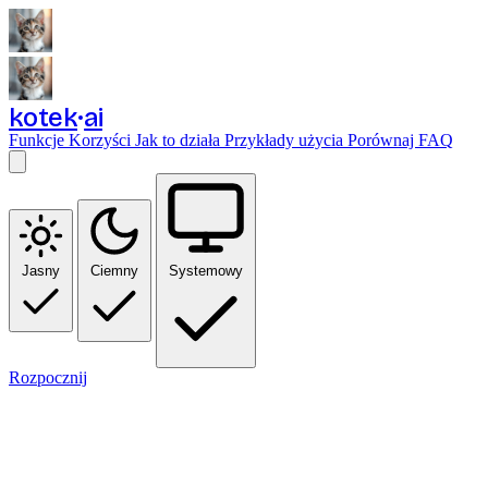
kotek
ai
Funkcje
Korzyści
Jak to działa
Przykłady użycia
Porównaj
FAQ
Jasny
Ciemny
Systemowy
Rozpocznij