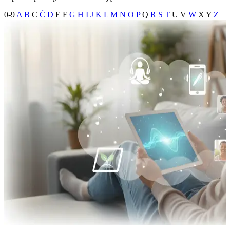
0-9
A
B
C
Ć
D
E
F
G
H
I
J
K
L
M
N
O
P
Q
R
S
T
U
V
W
X
Y
Z