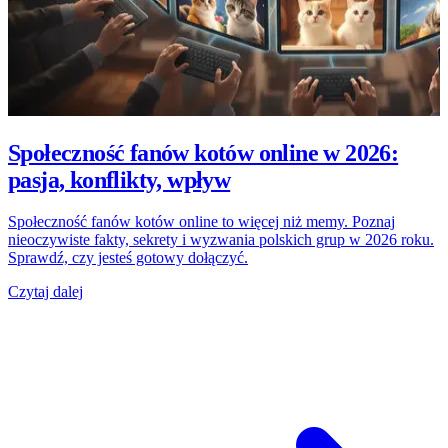
Społeczność fanów kotów online w 2026:
pasja, konflikty, wpływ
Społeczność fanów kotów online to więcej niż memy. Poznaj
nieoczywiste fakty, sekrety i wyzwania polskich grup w 2026 roku.
Sprawdź, czy jesteś gotowy dołączyć.
Czytaj dalej