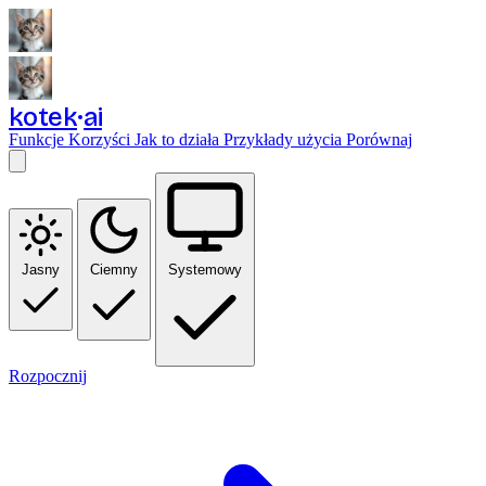
kotek
ai
Funkcje
Korzyści
Jak to działa
Przykłady użycia
Porównaj
Jasny
Ciemny
Systemowy
Rozpocznij