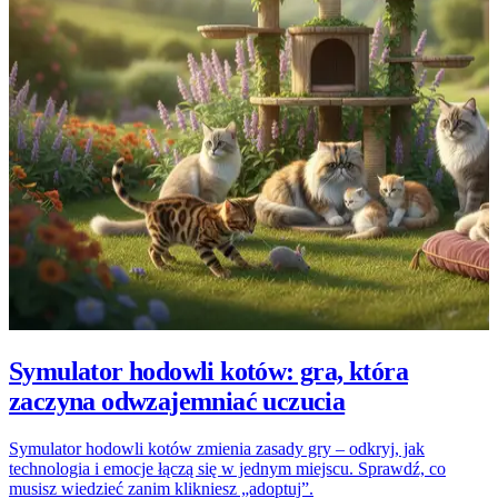
Symulator hodowli kotów: gra, która
zaczyna odwzajemniać uczucia
Symulator hodowli kotów zmienia zasady gry – odkryj, jak
technologia i emocje łączą się w jednym miejscu. Sprawdź, co
musisz wiedzieć zanim klikniesz „adoptuj”.