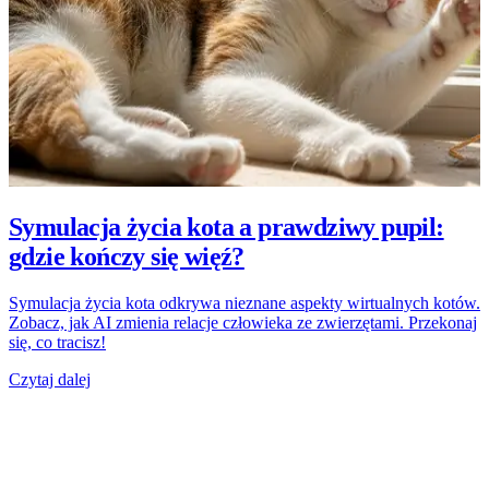
Symulacja życia kota a prawdziwy pupil:
gdzie kończy się więź?
Symulacja życia kota odkrywa nieznane aspekty wirtualnych kotów.
Zobacz, jak AI zmienia relacje człowieka ze zwierzętami. Przekonaj
się, co tracisz!
Czytaj dalej