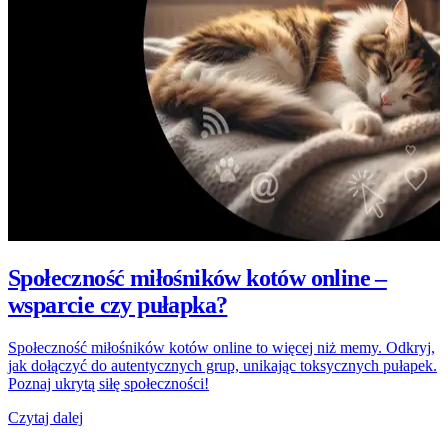
Społeczność miłośników kotów online –
wsparcie czy pułapka?
Społeczność miłośników kotów online to więcej niż memy. Odkryj,
jak dołączyć do autentycznych grup, unikając toksycznych pułapek.
Poznaj ukrytą siłę społeczności!
Czytaj dalej