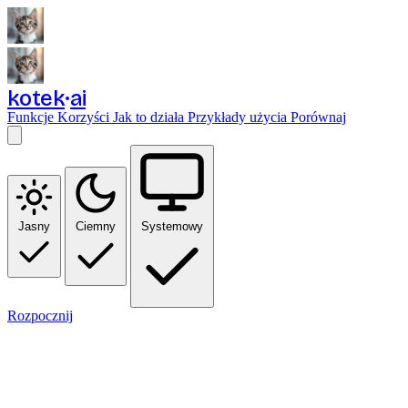
kotek
ai
Funkcje
Korzyści
Jak to działa
Przykłady użycia
Porównaj
Jasny
Ciemny
Systemowy
Rozpocznij