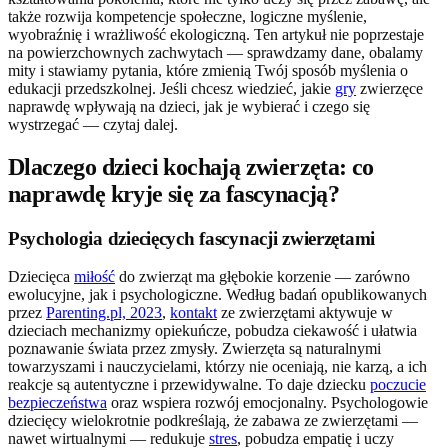
także rozwija kompetencje społeczne, logiczne myślenie,
wyobraźnię i wrażliwość ekologiczną. Ten artykuł nie poprzestaje
na powierzchownych zachwytach — sprawdzamy dane, obalamy
mity i stawiamy pytania, które zmienią Twój sposób myślenia o
edukacji przedszkolnej. Jeśli chcesz wiedzieć, jakie
gry
zwierzęce
naprawdę wpływają na dzieci, jak je wybierać i czego się
wystrzegać — czytaj dalej.
Dlaczego dzieci kochają zwierzęta: co
naprawdę kryje się za fascynacją?
Psychologia dziecięcych fascynacji zwierzętami
Dziecięca
miłość
do zwierząt ma głębokie korzenie — zarówno
ewolucyjne, jak i psychologiczne. Według badań opublikowanych
przez
Parenting.pl, 2023
,
kontakt
ze zwierzętami aktywuje w
dzieciach mechanizmy opiekuńcze, pobudza ciekawość i ułatwia
poznawanie świata przez zmysły. Zwierzęta są naturalnymi
towarzyszami i nauczycielami, którzy nie oceniają, nie karzą, a ich
reakcje są autentyczne i przewidywalne. To daje dziecku
poczucie
bezpieczeństwa
oraz wspiera rozwój emocjonalny. Psychologowie
dziecięcy wielokrotnie podkreślają, że zabawa ze zwierzętami —
nawet wirtualnymi — redukuje
stres
, pobudza empatię i uczy