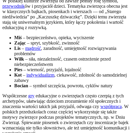
W polskiej kulturze zwierzęta od zawsze pełniły rolę symboli,
przewodnik
ów i przyjaciół dzieci. Tematyka zwierzęca obecna jest
w klasycznych bajkach, piosenkach i wierszach — od „Starego
niedźwiedzia” po „Kaczuszkę dziwaczkę”. Dzięki temu zwierzęta
stają się uniwersalnym językiem, który łączy pokolenia i wartość
edukacyjną z rozrywką.
Miś
– bezpieczeństwo, opieka, wyciszenie
Zając
– spryt, szybkość, zwinność
Lis
–
mądrość
, zaradność, umiejętność rozwiązywania
problemów
Wilk
– siła, niezależność, czasem ostrzeżenie przed
niebezpieczeństwem
Pies
– wierność, przyjaźń, lojalność
Kot
–
indywidualizm
, ciekawość, zdolność do samodzielnej
zabawy
Bocian
– symbol szczęścia, powrotu, cyklów natury
Współczesne
gry
edukacyjne o zwierzętach często czerpią z tych
archetypów, ułatwiając dzieciom zrozumienie ról społecznych i
znaczenia wartości takich jak przyjaźń, odwaga czy
współpraca
. W
polskich przedszkolach coraz częściej wykorzystuje się także
motywy zwierzęce podczas projektów tematycznych, np. w Dniu
Zwierząt. Śpiewanie piosenek o zwierzętach czy inscenizacje bajek
wzmacniają nie tylko słownictwo, ale też umiejętność komunikacji i