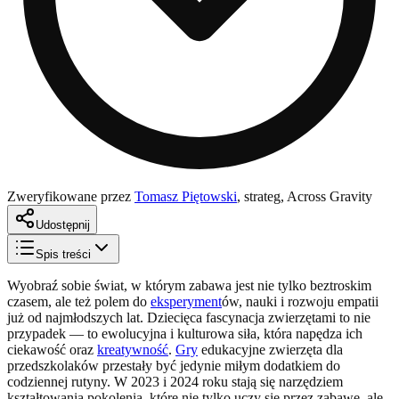
Zweryfikowane przez
Tomasz Piętowski
,
strateg, Across Gravity
Udostępnij
Spis treści
Wyobraź sobie świat, w którym zabawa jest nie tylko beztroskim
czasem, ale też polem do
eksperyment
ów, nauki i rozwoju empatii
już od najmłodszych lat. Dziecięca fascynacja zwierzętami to nie
przypadek — to ewolucyjna i kulturowa siła, która napędza ich
ciekawość oraz
kreatywność
.
Gry
edukacyjne zwierzęta dla
przedszkolaków przestały być jedynie miłym dodatkiem do
codziennej rutyny. W 2023 i 2024 roku stają się narzędziem
kształtowania pokolenia, które nie tylko uczy się przez zabawę, ale