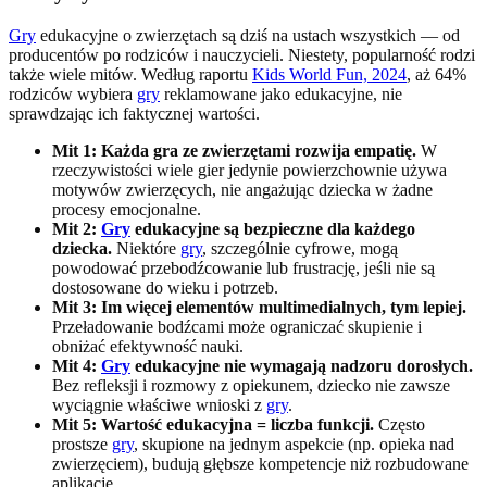
Gry
edukacyjne o zwierzętach są dziś na ustach wszystkich — od
producentów po rodziców i nauczycieli. Niestety, popularność rodzi
także wiele mitów. Według raportu
Kids World Fun, 2024
, aż 64%
rodziców wybiera
gry
reklamowane jako edukacyjne, nie
sprawdzając ich faktycznej wartości.
Mit 1: Każda gra ze zwierzętami rozwija empatię.
W
rzeczywistości wiele gier jedynie powierzchownie używa
motywów zwierzęcych, nie angażując dziecka w żadne
procesy emocjonalne.
Mit 2:
Gry
edukacyjne są bezpieczne dla każdego
dziecka.
Niektóre
gry
, szczególnie cyfrowe, mogą
powodować przebodźcowanie lub frustrację, jeśli nie są
dostosowane do wieku i potrzeb.
Mit 3: Im więcej elementów multimedialnych, tym lepiej.
Przeładowanie bodźcami może ograniczać skupienie i
obniżać efektywność nauki.
Mit 4:
Gry
edukacyjne nie wymagają nadzoru dorosłych.
Bez refleksji i rozmowy z opiekunem, dziecko nie zawsze
wyciągnie właściwe wnioski z
gry
.
Mit 5: Wartość edukacyjna = liczba funkcji.
Często
prostsze
gry
, skupione na jednym aspekcie (np. opieka nad
zwierzęciem), budują głębsze kompetencje niż rozbudowane
aplikacje.