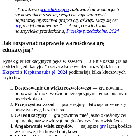
„Prawdziwa
gra edukacyjna
zostawia ślad w emocjach i
zachowaniach dziecka, czego nie zapewni nawet
najbardziej błyskotliwa grafika czy dźwięk. Liczy się cel
gry
, nie jej opakowanie.” — Anna, doświadczona
nauczycielka przedszkolna,
Projekty przedszkolne, 2024
Jak rozpoznać naprawdę wartościową grę
edukacyjną?
Rynek gier edukacyjnych pęka w szwach — ale nie każda gra na
etykiecie „edukacyjna” rzeczywiście wspiera rozwój dziecka.
Eksperci
z
Kapitannauka.pl, 2024
podkreślają kilka kluczowych
kryteriów:
Dostosowanie do wieku rozwojowego
— gra powinna
odpowiadać możliwościom percepcyjnym i emocjonalnym
przedszkolaka.
Przejrzystość zasad
— jasne reguły ułatwiają uczenie się
przez zabawę, bez frustracji.
Cel edukacyjny
— gra powinna mieć jasno określony cel,
np. naukę nazw zwierząt, odgłosów czy środowisk życia.
Angażowanie wielu zmysłów
— najlepsze
gry
łączą bodźce
wzrokowe, słuchowe i dotykowe.