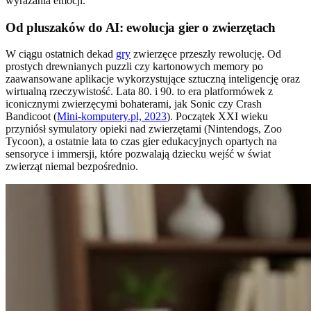
wyrażania emocji.
Od pluszaków do AI: ewolucja gier o zwierzętach
W ciągu ostatnich dekad
gry
zwierzęce przeszły rewolucję. Od
prostych drewnianych puzzli czy kartonowych memory po
zaawansowane aplikacje wykorzystujące sztuczną inteligencję oraz
wirtualną rzeczywistość. Lata 80. i 90. to era platformówek z
iconicznymi zwierzęcymi bohaterami, jak Sonic czy Crash
Bandicoot (
Mini-komputery.pl, 2023
). Początek XXI wieku
przyniósł symulatory opieki nad zwierzętami (Nintendogs, Zoo
Tycoon), a ostatnie lata to czas gier edukacyjnych opartych na
sensoryce i immersji, które pozwalają dziecku wejść w świat
zwierząt niemal bezpośrednio.