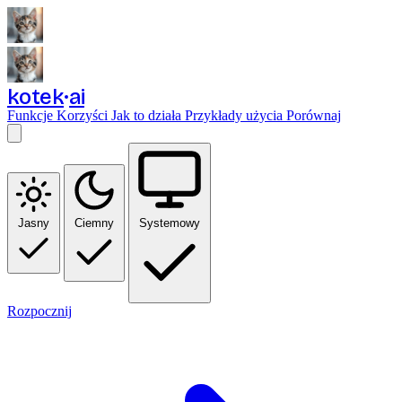
kotek
ai
Funkcje
Korzyści
Jak to działa
Przykłady użycia
Porównaj
Jasny
Ciemny
Systemowy
Rozpocznij