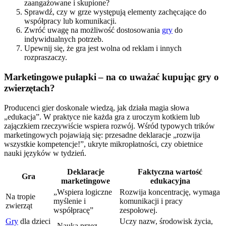
zaangażowane i skupione?
Sprawdź, czy w grze występują elementy zachęcające do
współpracy lub komunikacji.
Zwróć uwagę na możliwość dostosowania
gry
do
indywidualnych potrzeb.
Upewnij się, że gra jest wolna od reklam i innych
rozpraszaczy.
Marketingowe pułapki – na co uważać kupując gry o
zwierzętach?
Producenci gier doskonale wiedzą, jak działa magia słowa
„edukacja”. W praktyce nie każda gra z uroczym kotkiem lub
zajączkiem rzeczywiście wspiera rozwój. Wśród typowych trików
marketingowych pojawiają się: przesadne deklaracje „rozwija
wszystkie kompetencje!”, ukryte mikropłatności, czy obietnice
nauki języków w tydzień.
Deklaracje
Faktyczna wartość
Gra
marketingowe
edukacyjna
„Wspiera logiczne
Rozwija koncentrację, wymaga
Na tropie
myślenie i
komunikacji i pracy
zwierząt
współpracę”
zespołowej.
Gry
dla dzieci
Uczy nazw, środowisk życia,
„Nauka przez