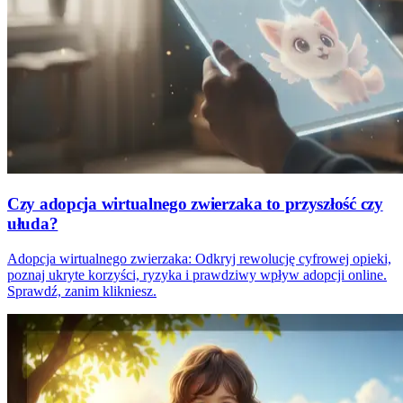
Czy adopcja wirtualnego zwierzaka to przyszłość czy
ułuda?
Adopcja wirtualnego zwierzaka: Odkryj rewolucję cyfrowej opieki,
poznaj ukryte korzyści, ryzyka i prawdziwy wpływ adopcji online.
Sprawdź, zanim klikniesz.