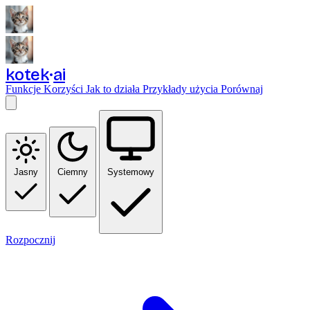
kotek
ai
Funkcje
Korzyści
Jak to działa
Przykłady użycia
Porównaj
Jasny
Ciemny
Systemowy
Rozpocznij