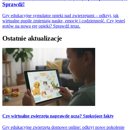
Sprawdź!
Gry edukacyjne symulator opieki nad zwierzętami – odkryj, jak
wirtualne pupile zmieniają naukę, emocje i codzienność. Czy jesteś
gotów na nową erę opieki? Sprawdź teraz.
Ostatnie aktualizacje
Czy wirtualne zwierzęta naprawdę uczą? Szokujące fakty
Gry edukacyjne zwierzęta domowe online: odkryj nowe pokolenie