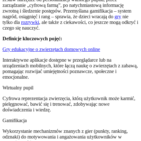
zarządzanie „cyfrową farmą”, po natychmiastową informację
zwrotną i śledzenie postępów. Przemyślana gamifikacja – system
nagród, osiągnięć i rang – sprawia, że dzieci wracają do
gry
nie
tylko dla
rozrywki
, ale także z ciekawości, co jeszcze mogą odkryć i
czego się nauczyć.
Definicje kluczowych pojęć:
Gry edukacyjne o zwierzętach domowych online
Interaktywne aplikacje dostępne w przeglądarce lub na
urządzeniach mobilnych, które łączą naukę o zwierzętach z zabawą,
pomagając rozwijać umiejętności poznawcze, społeczne i
emocjonalne.
Wirtualny pupil
Cyfrowa reprezentacja zwierzęcia, którą użytkownik może karmić,
pielęgnować, bawić się i trenować, zdobywając nowe
doświadczenia i wiedzę.
Gamifikacja
Wykorzystanie mechanizmów znanych z gier (punkty, ranking,
odznaki) do motywowania i angażowania użytkowników w