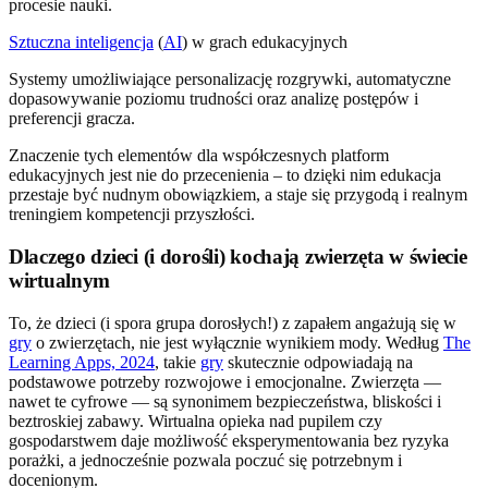
procesie nauki.
Sztuczna inteligencja
(
AI
) w grach edukacyjnych
Systemy umożliwiające personalizację rozgrywki, automatyczne
dopasowywanie poziomu trudności oraz analizę postępów i
preferencji gracza.
Znaczenie tych elementów dla współczesnych platform
edukacyjnych jest nie do przecenienia – to dzięki nim edukacja
przestaje być nudnym obowiązkiem, a staje się przygodą i realnym
treningiem kompetencji przyszłości.
Dlaczego dzieci (i dorośli) kochają zwierzęta w świecie
wirtualnym
To, że dzieci (i spora grupa dorosłych!) z zapałem angażują się w
gry
o zwierzętach, nie jest wyłącznie wynikiem mody. Według
The
Learning Apps, 2024
, takie
gry
skutecznie odpowiadają na
podstawowe potrzeby rozwojowe i emocjonalne. Zwierzęta —
nawet te cyfrowe — są synonimem bezpieczeństwa, bliskości i
beztroskiej zabawy. Wirtualna opieka nad pupilem czy
gospodarstwem daje możliwość eksperymentowania bez ryzyka
porażki, a jednocześnie pozwala poczuć się potrzebnym i
docenionym.