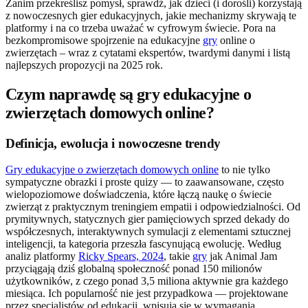
Zanim przekreślisz pomysł, sprawdź, jak dzieci (i dorośli) korzystają
z nowoczesnych gier edukacyjnych, jakie mechanizmy skrywają te
platformy i na co trzeba uważać w cyfrowym świecie. Pora na
bezkompromisowe spojrzenie na edukacyjne
gry
online o
zwierzętach – wraz z cytatami ekspertów, twardymi danymi i listą
najlepszych propozycji na 2025 rok.
Czym naprawdę są gry edukacyjne o
zwierzętach domowych online?
Definicja, ewolucja i nowoczesne trendy
Gry edukacyjne o zwierzętach domowych online
to nie tylko
sympatyczne obrazki i proste quizy — to zaawansowane, często
wielopoziomowe doświadczenia, które łączą naukę o świecie
zwierząt z praktycznym treningiem empatii i odpowiedzialności. Od
prymitywnych, statycznych gier pamięciowych sprzed dekady do
współczesnych, interaktywnych symulacji z elementami sztucznej
inteligencji, ta kategoria przeszła fascynującą ewolucję. Według
analiz platformy
Ricky Spears, 2024
, takie
gry
jak Animal Jam
przyciągają dziś globalną społeczność ponad 150 milionów
użytkowników, z czego ponad 3,5 miliona aktywnie gra każdego
miesiąca. Ich popularność nie jest przypadkowa — projektowane
przez specjalistów od edukacji, wpisują się w wymagania