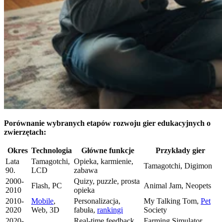
Porównanie wybranych etapów rozwoju gier edukacyjnych o
zwierzętach:
Okres
Technologia
Główne funkcje
Przykłady gier
Lata
Tamagotchi,
Opieka, karmienie,
Tamagotchi, Digimon
90.
LCD
zabawa
2000-
Quizy, puzzle, prosta
Flash, PC
Animal Jam, Neopets
2010
opieka
2010-
Mobile
,
Personalizacja,
My Talking Tom,
Pet
2020
Web, 3D
fabuła,
rankingi
Society
2020-
Real-time feedback,
Farming Simulator