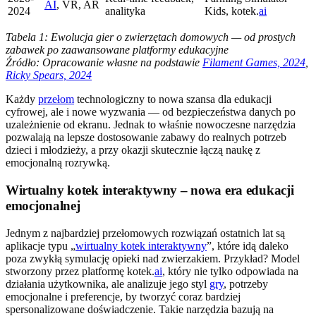
AI
, VR, AR
2024
analityka
Kids, kotek.
ai
Tabela 1: Ewolucja gier o zwierzętach domowych — od prostych
zabawek po zaawansowane platformy edukacyjne
Źródło: Opracowanie własne na podstawie
Filament Games, 2024
,
Ricky Spears, 2024
Każdy
przełom
technologiczny to nowa szansa dla edukacji
cyfrowej, ale i nowe wyzwania — od bezpieczeństwa danych po
uzależnienie od ekranu. Jednak to właśnie nowoczesne narzędzia
pozwalają na lepsze dostosowanie zabawy do realnych potrzeb
dzieci i młodzieży, a przy okazji skutecznie łączą naukę z
emocjonalną rozrywką.
Wirtualny kotek interaktywny – nowa era edukacji
emocjonalnej
Jednym z najbardziej przełomowych rozwiązań ostatnich lat są
aplikacje typu „
wirtualny kotek interaktywny
”, które idą daleko
poza zwykłą symulację opieki nad zwierzakiem. Przykład? Model
stworzony przez platformę kotek.
ai
, który nie tylko odpowiada na
działania użytkownika, ale analizuje jego styl
gry
, potrzeby
emocjonalne i preferencje, by tworzyć coraz bardziej
spersonalizowane doświadczenie. Takie narzędzia bazują na