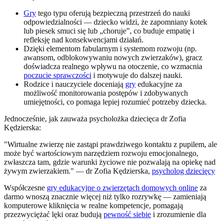
Gry
tego typu oferują bezpieczną przestrzeń do nauki
odpowiedzialności — dziecko widzi, że zapomniany kotek
lub piesek smuci się lub „choruje”, co buduje empatię i
refleksję nad konsekwencjami działań.
Dzięki elementom fabularnym i systemom rozwoju (np.
awansom, odblokowywaniu nowych zwierzaków), gracz
doświadcza realnego wpływu na otoczenie, co wzmacnia
poczucie sprawczości
i motywuje do dalszej nauki.
Rodzice i nauczyciele doceniają
gry
edukacyjne za
możliwość monitorowania postępów i zdobywanych
umiejętności, co pomaga lepiej rozumieć potrzeby dziecka.
Jednocześnie, jak zauważa psycholożka dziecięca dr Zofia
Kędzierska:
"Wirtualne zwierzę nie zastąpi prawdziwego kontaktu z pupilem, ale
może być wartościowym narzędziem rozwoju emocjonalnego,
zwłaszcza tam, gdzie warunki życiowe nie pozwalają na opiekę nad
żywym zwierzakiem." — dr Zofia Kędzierska,
psycholog dziecięcy
Współczesne
gry edukacyjne o zwierzętach domowych online
za
darmo wnoszą znacznie więcej niż tylko rozrywkę — zamieniają
komputerowe kliknięcia w realne kompetencje, pomagają
przezwyciężać lęki oraz budują
pewność siebie
i zrozumienie dla