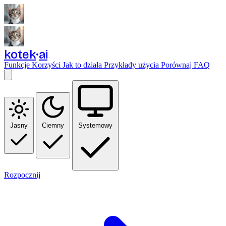
kotek
ai
Funkcje
Korzyści
Jak to działa
Przykłady użycia
Porównaj
FAQ
Jasny
Ciemny
Systemowy
Rozpocznij