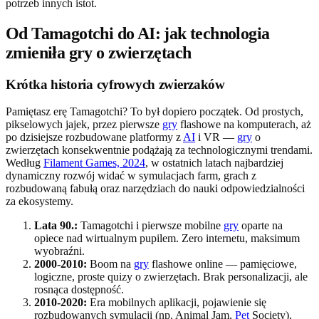
potrzeb innych istot.
Od Tamagotchi do AI: jak technologia
zmieniła gry o zwierzętach
Krótka historia cyfrowych zwierzaków
Pamiętasz erę Tamagotchi? To był dopiero początek. Od prostych,
pikselowych jajek, przez pierwsze
gry
flashowe na komputerach, aż
po dzisiejsze rozbudowane platformy z
AI
i VR —
gry
o
zwierzętach konsekwentnie podążają za technologicznymi trendami.
Według
Filament Games, 2024
, w ostatnich latach najbardziej
dynamiczny rozwój widać w symulacjach farm, grach z
rozbudowaną fabułą oraz narzędziach do nauki odpowiedzialności
za ekosystemy.
Lata 90.:
Tamagotchi i pierwsze mobilne
gry
oparte na
opiece nad wirtualnym pupilem. Zero internetu, maksimum
wyobraźni.
2000-2010:
Boom na
gry
flashowe online — pamięciowe,
logiczne, proste quizy o zwierzętach. Brak personalizacji, ale
rosnąca dostępność.
2010-2020:
Era mobilnych aplikacji, pojawienie się
rozbudowanych symulacji (np. Animal Jam,
Pet
Society),