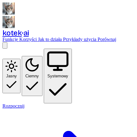
kotek
ai
Funkcje
Korzyści
Jak to działa
Przykłady użycia
Porównaj
Jasny
Ciemny
Systemowy
Rozpocznij