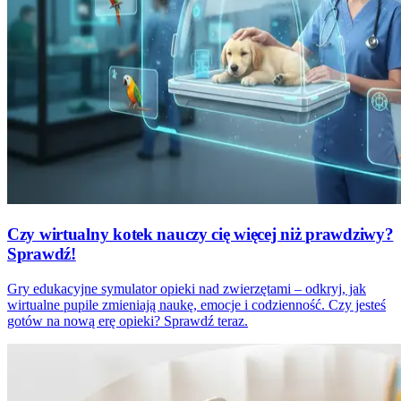
Czy wirtualny kotek nauczy cię więcej niż prawdziwy?
Sprawdź!
Gry edukacyjne symulator opieki nad zwierzętami – odkryj, jak
wirtualne pupile zmieniają naukę, emocje i codzienność. Czy jesteś
gotów na nową erę opieki? Sprawdź teraz.