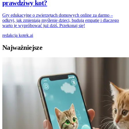
prawdziwy kot?
Gry edukacyjne o zwierzętach domowych online za darmo –
odkryj, jak zmieniają myślenie dzieci, budują empatię i dlaczego
warto je wypróbować już dziś. Przekonaj się!
redakcja
kotek.ai
Najważniejsze