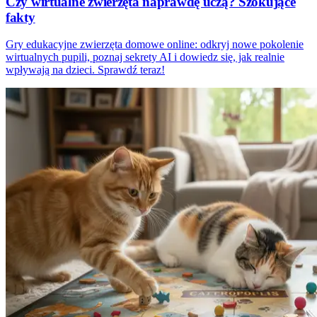
Czy wirtualne zwierzęta naprawdę uczą? Szokujące
fakty
Gry edukacyjne zwierzęta domowe online: odkryj nowe pokolenie
wirtualnych pupili, poznaj sekrety AI i dowiedz się, jak realnie
wpływają na dzieci. Sprawdź teraz!