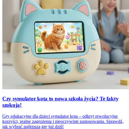
Czy symulator kota to nowa szkoła życia? Te fakty
szokują!
Gry edukacyjne dla dzieci symulator kota – odkryj rewolucyjne
korzyści, realne zagrożenia i nieoczywiste zastosowania. Sprawdź,
jak wybrać najlepszą grę już dziś!