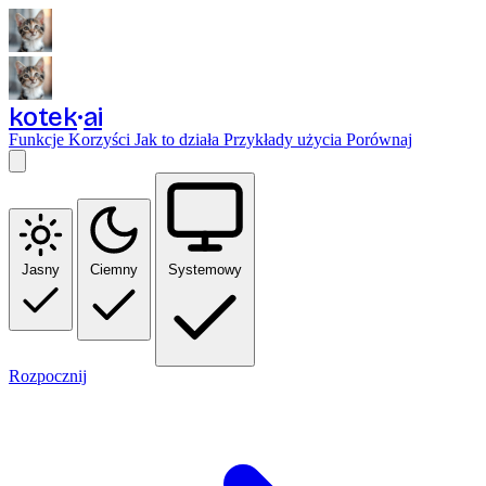
kotek
ai
Funkcje
Korzyści
Jak to działa
Przykłady użycia
Porównaj
Jasny
Ciemny
Systemowy
Rozpocznij