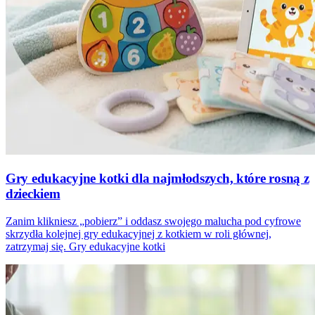
Gry edukacyjne kotki dla najmłodszych, które rosną z
dzieckiem
Zanim klikniesz „pobierz” i oddasz swojego malucha pod cyfrowe
skrzydła kolejnej gry edukacyjnej z kotkiem w roli głównej,
zatrzymaj się. Gry edukacyjne kotki