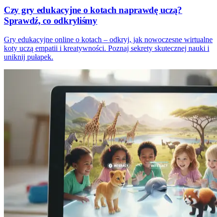
Czy gry edukacyjne o kotach naprawdę uczą?
Sprawdź, co odkryliśmy
Gry edukacyjne online o kotach – odkryj, jak nowoczesne wirtualne
koty uczą empatii i kreatywności. Poznaj sekrety skutecznej nauki i
uniknij pułapek.