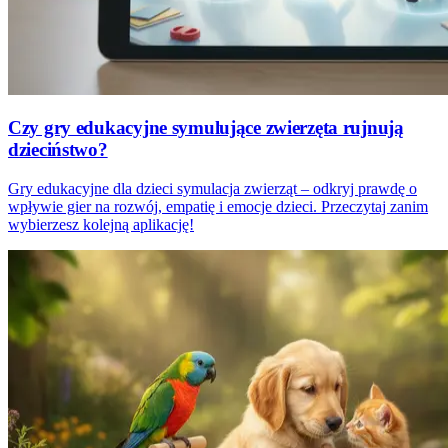
Czy gry edukacyjne symulujące zwierzęta rujnują
dzieciństwo?
Gry edukacyjne dla dzieci symulacja zwierząt – odkryj prawdę o
wpływie gier na rozwój, empatię i emocje dzieci. Przeczytaj zanim
wybierzesz kolejną aplikację!