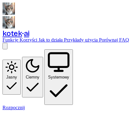
kotek
ai
Funkcje
Korzyści
Jak to działa
Przykłady użycia
Porównaj
FAQ
Jasny
Ciemny
Systemowy
Rozpocznij