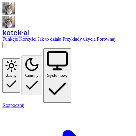
kotek
ai
Funkcje
Korzyści
Jak to działa
Przykłady użycia
Porównaj
Jasny
Ciemny
Systemowy
Rozpocznij