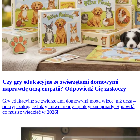
Czy gry edukacyjne ze zwierzętami domowymi
naprawdę uczą empatii? Odpowiedź Cię zaskoczy
Gry edukacyjne ze zwierzętami domowymi mogą więcej niż uczą –
odkryj szokujące fakty, nowe trendy i praktyczne porady. Sprawdź,
co musisz wiedzieć w 2026!