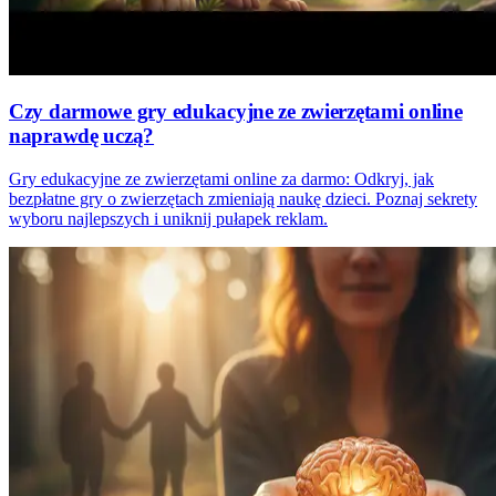
Czy darmowe gry edukacyjne ze zwierzętami online
naprawdę uczą?
Gry edukacyjne ze zwierzętami online za darmo: Odkryj, jak
bezpłatne gry o zwierzętach zmieniają naukę dzieci. Poznaj sekrety
wyboru najlepszych i uniknij pułapek reklam.