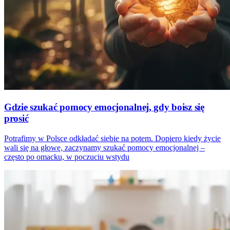
Gdzie szukać pomocy emocjonalnej, gdy boisz się
prosić
Potrafimy w Polsce odkładać siebie na potem. Dopiero kiedy życie
wali się na głowę, zaczynamy szukać pomocy emocjonalnej –
często po omacku, w poczuciu wstydu