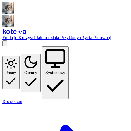
kotek
ai
Funkcje
Korzyści
Jak to działa
Przykłady użycia
Porównaj
Jasny
Ciemny
Systemowy
Rozpocznij