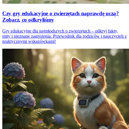
Czy gry edukacyjne o zwierzętach naprawdę uczą?
Zobacz, co odkryliśmy
Gry edukacyjne dla najmłodszych o zwierzętach – odkryj fakty,
mity i nieznane zagrożenia. Przewodnik dla rodziców i nauczycieli z
praktycznymi wskazówkami!