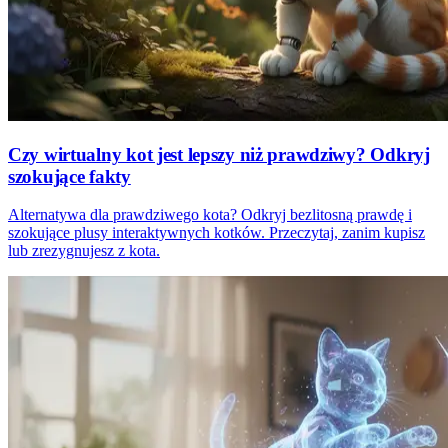
Czy wirtualny kot jest lepszy niż prawdziwy? Odkryj
szokujące fakty
Alternatywa dla prawdziwego kota? Odkryj bezlitosną prawdę i
szokujące plusy interaktywnych kotków. Przeczytaj, zanim kupisz
lub zrezygnujesz z kota.