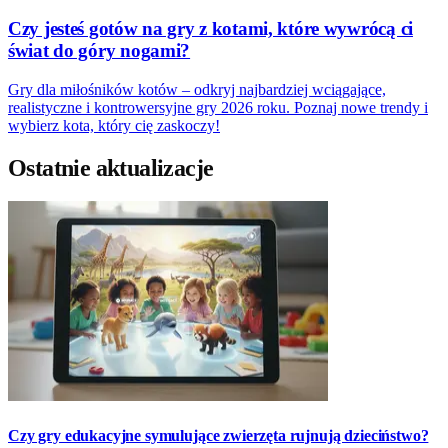
Czy jesteś gotów na gry z kotami, które wywrócą ci
świat do góry nogami?
Gry dla miłośników kotów – odkryj najbardziej wciągające,
realistyczne i kontrowersyjne gry 2026 roku. Poznaj nowe trendy i
wybierz kota, który cię zaskoczy!
Ostatnie aktualizacje
Czy gry edukacyjne symulujące zwierzęta rujnują dzieciństwo?