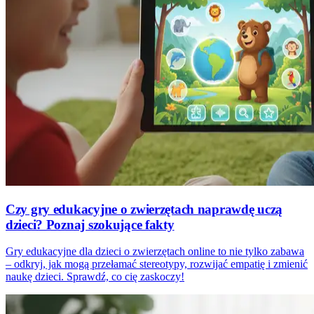
Czy gry edukacyjne o zwierzętach naprawdę uczą
dzieci? Poznaj szokujące fakty
Gry edukacyjne dla dzieci o zwierzętach online to nie tylko zabawa
– odkryj, jak mogą przełamać stereotypy, rozwijać empatię i zmienić
naukę dzieci. Sprawdź, co cię zaskoczy!