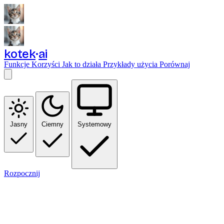
kotek
ai
Funkcje
Korzyści
Jak to działa
Przykłady użycia
Porównaj
Jasny
Ciemny
Systemowy
Rozpocznij