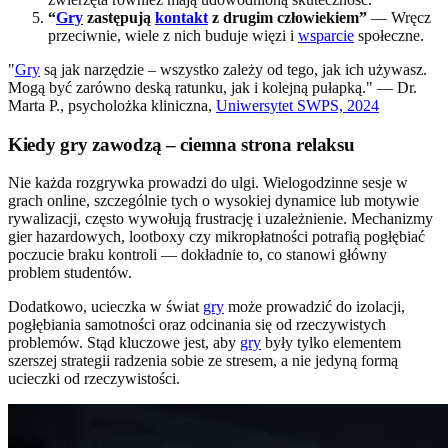
“
Gry
zastępują
kontakt
z drugim człowiekiem”
— Wręcz
przeciwnie, wiele z nich buduje więzi i
wsparcie
społeczne.
"
Gry
są jak narzędzie – wszystko zależy od tego, jak ich używasz.
Mogą być zarówno deską ratunku, jak i kolejną pułapką." — Dr.
Marta P., psycholożka kliniczna,
Uniwersytet SWPS, 2024
Kiedy gry zawodzą – ciemna strona relaksu
Nie każda rozgrywka prowadzi do ulgi. Wielogodzinne sesje w
grach online, szczególnie tych o wysokiej dynamice lub motywie
rywalizacji, często wywołują frustrację i uzależnienie. Mechanizmy
gier hazardowych, lootboxy czy mikropłatności potrafią pogłębiać
poczucie braku kontroli — dokładnie to, co stanowi główny
problem studentów.
Dodatkowo, ucieczka w świat
gry
może prowadzić do izolacji,
pogłębiania samotności oraz odcinania się od rzeczywistych
problemów. Stąd kluczowe jest, aby
gry
były tylko elementem
szerszej strategii radzenia sobie ze stresem, a nie jedyną formą
ucieczki od rzeczywistości.