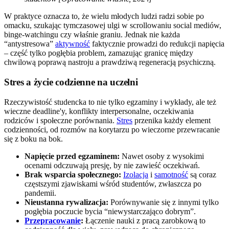
W praktyce oznacza to, że wielu młodych ludzi radzi sobie po
omacku, szukając tymczasowej ulgi w scrollowaniu social mediów,
binge-watchingu czy właśnie graniu. Jednak nie każda
“antystresowa”
aktywność
faktycznie prowadzi do redukcji napięcia
– część tylko pogłębia problem, zamazując granicę między
chwilową poprawą nastroju a prawdziwą regeneracją psychiczną.
Stres a życie codzienne na uczelni
Rzeczywistość studencka to nie tylko egzaminy i wykłady, ale też
wieczne deadline'y, konflikty interpersonalne, oczekiwania
rodziców i społeczne porównania.
Stres
przenika każdy element
codzienności, od rozmów na korytarzu po wieczorne przewracanie
się z boku na bok.
Napięcie przed egzaminem:
Nawet osoby z wysokimi
ocenami odczuwają presję, by nie zawieść oczekiwań.
Brak wsparcia społecznego:
Izolacja
i
samotność
są coraz
częstszymi zjawiskami wśród studentów, zwłaszcza po
pandemii.
Nieustanna rywalizacja:
Porównywanie się z innymi tylko
pogłębia poczucie bycia “niewystarczająco dobrym”.
Przepracowanie
:
Łączenie nauki z pracą zarobkową to