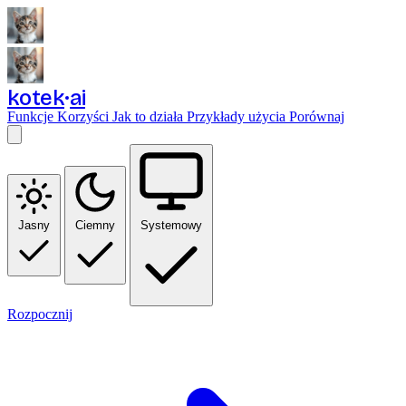
kotek
ai
Funkcje
Korzyści
Jak to działa
Przykłady użycia
Porównaj
Jasny
Ciemny
Systemowy
Rozpocznij