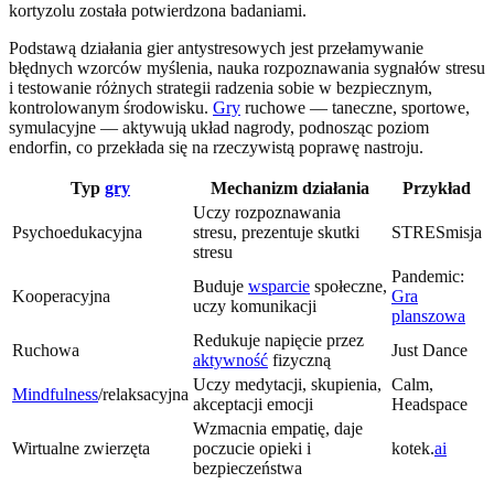
kortyzolu została potwierdzona badaniami.
Podstawą działania gier antystresowych jest przełamywanie
błędnych wzorców myślenia, nauka rozpoznawania sygnałów stresu
i testowanie różnych strategii radzenia sobie w bezpiecznym,
kontrolowanym środowisku.
Gry
ruchowe — taneczne, sportowe,
symulacyjne — aktywują układ nagrody, podnosząc poziom
endorfin, co przekłada się na rzeczywistą poprawę nastroju.
Typ
gry
Mechanizm działania
Przykład
Uczy rozpoznawania
Psychoedukacyjna
stresu, prezentuje skutki
STRESmisja
stresu
Pandemic:
Buduje
wsparcie
społeczne,
Kooperacyjna
Gra
uczy komunikacji
planszowa
Redukuje napięcie przez
Ruchowa
Just Dance
aktywność
fizyczną
Uczy medytacji, skupienia,
Calm,
Mindfulness
/relaksacyjna
akceptacji emocji
Headspace
Wzmacnia empatię, daje
Wirtualne zwierzęta
poczucie opieki i
kotek.
ai
bezpieczeństwa