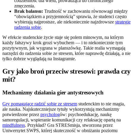
codzienność dla wielu, prowadząca do chronicznego
zmęczenia.
Brak balansu:
Trudność w zachowaniu równowagi między
“obowiązkiem a przyjemnością” sprawia, że studenci często
wybierają najprostsze, ale niekoniecznie najzdrowsze
strategie
radzenia sobie
.
W efekcie studenckie życie staje się polem minowym, na którym
każdy fałszywy krok grozi wybuchem — i to niekoniecznie tym
pozytywnym, jak wygrana w planszówkę. Takie realia wymagają
narzędzi do radzenia sobie ze stresem, które naprawdę działają, a nie
tylko dobrze wyglądają na Instagramie.
Gry jako broń przeciw stresowi: prawda czy
mit?
Mechanizmy działania gier antystresowych
Gry pomagające radzić sobie ze stresem
studenckim to nie magia,
ale nauka. Najskuteczniejsze tytuły wykorzystują mechanizmy
potwierdzone przez
psycholog
ów: psychoedukację, naukę
samoregulacji, wspieranie komunikacji czy relaksację opartą na
mindfulness
. Przykład? Gra STRESmisja, stworzona przez
Uniwersytet SWPS, której skuteczność w obniżaniu poziomu