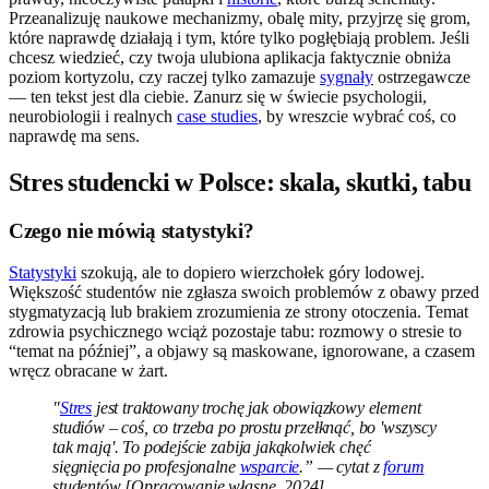
Przeanalizuję naukowe mechanizmy, obalę mity, przyjrzę się grom,
które naprawdę działają i tym, które tylko pogłębiają problem. Jeśli
chcesz wiedzieć, czy twoja ulubiona aplikacja faktycznie obniża
poziom kortyzolu, czy raczej tylko zamazuje
sygnały
ostrzegawcze
— ten tekst jest dla ciebie. Zanurz się w świecie psychologii,
neurobiologii i realnych
case studies
, by wreszcie wybrać coś, co
naprawdę ma sens.
Stres studencki w Polsce: skala, skutki, tabu
Czego nie mówią statystyki?
Statystyki
szokują, ale to dopiero wierzchołek góry lodowej.
Większość studentów nie zgłasza swoich problemów z obawy przed
stygmatyzacją lub brakiem zrozumienia ze strony otoczenia. Temat
zdrowia psychicznego wciąż pozostaje tabu: rozmowy o stresie to
“temat na później”, a objawy są maskowane, ignorowane, a czasem
wręcz obracane w żart.
"
Stres
jest traktowany trochę jak obowiązkowy element
studiów – coś, co trzeba po prostu przełknąć, bo 'wszyscy
tak mają'. To podejście zabija jakąkolwiek chęć
sięgnięcia po profesjonalne
wsparcie
.” — cytat z
forum
studentów [Opracowanie własne, 2024]