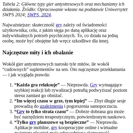
Tabela 2: Główne typy gier antystresowych oraz mechanizmy ich
działania. Źródło: Opracowanie własne na podstawie Uniwersytet
SWPS 2024;
SWPS, 2024
.
Najważniejsze: skuteczność
gry
zależy od świadomości
użytkownika, celu, z jakim sięga po daną aplikację oraz
indywidualnych potrzeb psychicznych. To, co działa na jedną
osobę, może być obojętne lub wręcz szkodliwe dla innej.
Najczęstsze mity i ich obalanie
Wokół gier antystresowych narosło tyle mitów, ile wokół
“cudownych” suplementów na sen. Oto najczęstsze przekłamania
— i jak wygląda prawda:
“Każda gra relaksuje”
— Nieprawda.
Gry
wymagające
szybkiej reakcji lub rywalizacji potrafią podwyższać poziom
stresu zamiast go obniżać.
“Im więcej czasu w grze, tym lepiej”
— Zbyt długie sesje
prowadzą do
uzależnienia
i pogorszenia samopoczucia.
“
Gry
to tylko strata czasu”
— Dobrze dobrana gra może
być narzędziem terapeutycznym, potwierdzonym naukowo.
“Tylko
gry
planszowe są bezpieczne”
— Nieprawda.
Aplikacje mobilne,
gry
kooperacyjne online i wirtualne
zwierzęta również mają udowodnioną skuteczność.