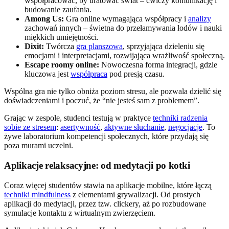
współpracować, by uratować świat – ćwiczy komunikację i
budowanie zaufania.
Among Us:
Gra online wymagająca współpracy i
analizy
zachowań innych – świetna do przełamywania lodów i nauki
miękkich umiejętności.
Dixit:
Twórcza
gra planszowa
, sprzyjająca dzieleniu się
emocjami i interpretacjami, rozwijająca wrażliwość społeczną.
Escape roomy online:
Nowoczesna forma integracji, gdzie
kluczowa jest
współpraca
pod presją czasu.
Wspólna gra nie tylko obniża poziom stresu, ale pozwala dzielić się
doświadczeniami i poczuć, że “nie jesteś sam z problemem”.
Grając w zespole, studenci testują w praktyce
techniki radzenia
sobie ze stresem
:
asertywność
,
aktywne słuchanie
,
negocjacje
. To
żywe laboratorium kompetencji społecznych, które przydają się
poza murami uczelni.
Aplikacje relaksacyjne: od medytacji po kotki
Coraz więcej studentów stawia na aplikacje mobilne, które łączą
techniki mindfulness
z elementami grywalizacji. Od prostych
aplikacji do medytacji, przez tzw. clickery, aż po rozbudowane
symulacje kontaktu z wirtualnym zwierzęciem.