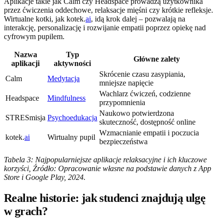
Aplikacje takie jak Calm czy Headspace prowadzą użytkownika
przez ćwiczenia oddechowe, relaksacje mięśni czy krótkie refleksje.
Wirtualne kotki, jak kotek.
ai
, idą krok dalej – pozwalają na
interakcję, personalizację i rozwijanie empatii poprzez opiekę nad
cyfrowym pupilem.
Nazwa
Typ
Główne zalety
aplikacji
aktywności
Skrócenie czasu zasypiania,
Calm
Medytacja
mniejsze napięcie
Wachlarz ćwiczeń, codzienne
Headspace
Mindfulness
przypomnienia
Naukowo potwierdzona
STRESmisja
Psychoedukacja
skuteczność, dostępność online
Wzmacnianie empatii i poczucia
kotek.
ai
Wirtualny pupil
bezpieczeństwa
Tabela 3: Najpopularniejsze aplikacje relaksacyjne i ich kluczowe
korzyści, Źródło: Opracowanie własne na podstawie danych z App
Store i Google Play, 2024.
Realne historie: jak studenci znajdują ulgę
w grach?