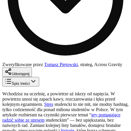
Zweryfikowane przez
Tomasz Piętowski
,
strateg, Across Gravity
Udostępnij
Spis treści
Wchodzisz na uczelnię, a powietrze aż iskrzy od napięcia. W
powietrzu unosi się zapach kawy, rozczarowania i lęku przed
kolejnym egzaminem.
Stres
studencki to nie mit, nie modny hashtag,
tylko codzienność dla ponad miliona studentów w Polsce. W tym
artykule rozbieram na czynniki pierwsze temat “
gry pomagające
radzić sobie ze stresem
studenckim” — bez upiększania, bez
naiwnych rad. Zamiast kolejnej listy banałów, dostajesz brutalne
prawdy, nieoczywiste pułapki i
historie
, które burzą schematy.