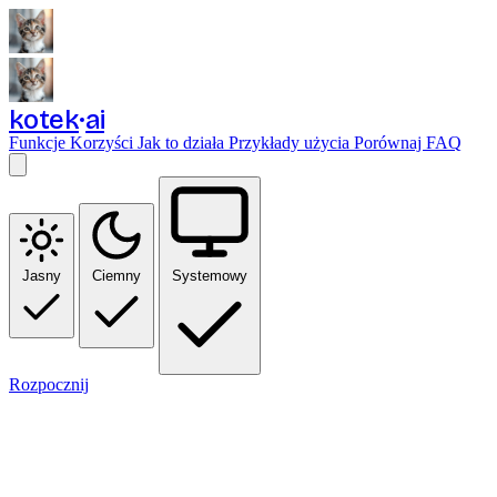
kotek
ai
Funkcje
Korzyści
Jak to działa
Przykłady użycia
Porównaj
FAQ
Jasny
Ciemny
Systemowy
Rozpocznij