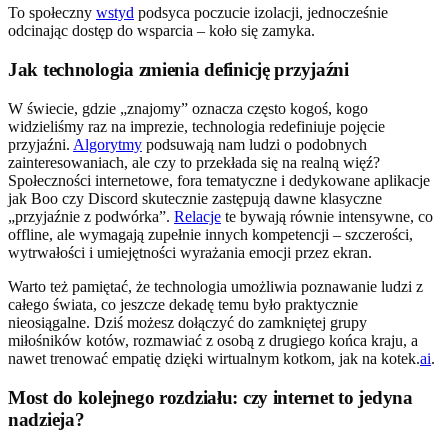
To społeczny
wstyd
podsyca poczucie izolacji, jednocześnie
odcinając dostęp do wsparcia – koło się zamyka.
Jak technologia zmienia definicję przyjaźni
W świecie, gdzie „znajomy” oznacza często kogoś, kogo
widzieliśmy raz na imprezie, technologia redefiniuje pojęcie
przyjaźni.
Algorytmy
podsuwają nam ludzi o podobnych
zainteresowaniach, ale czy to przekłada się na realną więź?
Społeczności internetowe, fora tematyczne i dedykowane aplikacje
jak Boo czy Discord skutecznie zastępują dawne klasyczne
„przyjaźnie z podwórka”.
Relacje
te bywają równie intensywne, co
offline, ale wymagają zupełnie innych kompetencji – szczerości,
wytrwałości i umiejętności wyrażania emocji przez ekran.
Warto też pamiętać, że technologia umożliwia poznawanie ludzi z
całego świata, co jeszcze dekadę temu było praktycznie
nieosiągalne. Dziś możesz dołączyć do zamkniętej grupy
miłośników kotów, rozmawiać z osobą z drugiego końca kraju, a
nawet trenować empatię dzięki wirtualnym kotkom, jak na kotek.
ai
.
Most do kolejnego rozdziału: czy internet to jedyna
nadzieja?