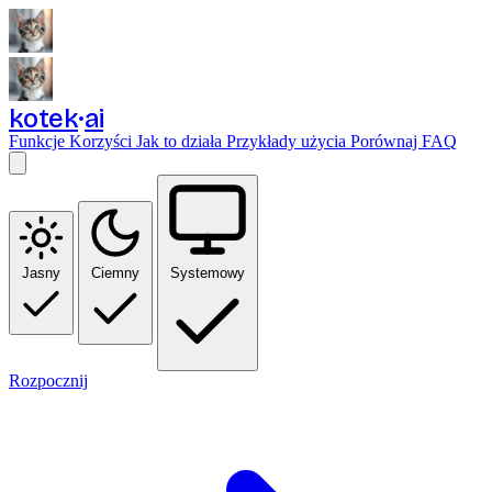
kotek
ai
Funkcje
Korzyści
Jak to działa
Przykłady użycia
Porównaj
FAQ
Jasny
Ciemny
Systemowy
Rozpocznij