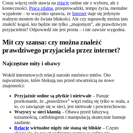
Coraz więcej osób stawia na
relacje
online nie z wyboru, ale z
konieczności.
Praca zdalna
, przeprowadzki, tempo życia, mentalne
wypalenie – to wszystko sprawia, że
Internet
staje się jedynym
realnym mostem do świata bliskości. Ale czy naprawdę można tam
znaleźć kogoś, kto będzie nie tylko „znajomym”, ale prawdziwym
przyjacielem? Odpowiedź nie jest prosta – i nie zawsze wygodna.
Mit czy szansa: czy można znaleźć
prawdziwego przyjaciela przez internet?
Najczęstsze mity i obawy
Wokół internetowych relacji narosło mnóstwo mitów. Oto
najważniejsze, które blokują nas przed otwartością na nowe
znajomości:
Przyjaźnie online są płytkie i nietrwałe
– Panuje
przekonanie, że „prawdziwe” więzi rodzą się tylko w realu, a
to, co zawiązuje się w sieci, jest nietrwałe i powierzchowne.
Wszyscy w sieci kłamią
– Obawa przed fałszywą
tożsamością, catfishingiem i manipulacją skutecznie hamuje
zaufanie.
Relacje
wirtualne nigdy nie staną się bliskie
– Często