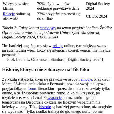
Wszyscy w sieci
79% użytkowników
Digital Society
kłamią
deklaruje prawdziwe dane
2024
Relacje
online są
32% przyjaźni przenosi się
CBOS, 2024
nietrwałe
do offline
Tabela 2: Fakty kontra
stereotypy
na temat przyjaźni online (Źródło:
Opracowanie własne na podstawie Uniwersytet Warszawski,
Digital Society 2024, CBOS 2024)
"Im bardziej angażujemy się w
relacje
online, tym większa szansa
na autentyczną więź. Liczy się intencja i konsekwencja, nie miejsce
poznania."
— Prof. Laura L. Carstensen, Stanford, [Digital Society, 2024]
Historie, których nie zobaczysz na TikToku
Za każdą statystyką kryją się prawdziwe osoby i
emocje
. Przykład?
Marta, 36-letnia architektka z Poznania, poznała swoją najlepszą
przyjaciółkę na
forum
literackim – przez dwa lata rozmawiały tylko
online, a dziś wspólnie prowadzą firmę. Z kolei Krzysiek, po
trzydziestce, w sieci znalazł
wsparcie
po rozstaniu – grupa
tematyczna na Discordzie okazała się lepszym wsparciem niż
koledzy z pracy. Takie
historie
są bardziej powszechne, niż mogłoby
się wydawać – tylko rzadko trafiają do głównego nurtu, bo nie