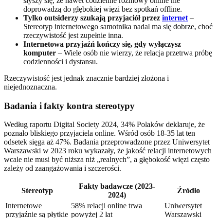
słyszy się, że nawet codzienne rozmowy online nie
doprowadzą do głębokiej więzi bez spotkań offline.
Tylko outsiderzy szukają przyjaciół przez
internet
–
Stereotyp internetowego samotnika nadal ma się dobrze, choć
rzeczywistość jest zupełnie inna.
Internetowa przyjaźń kończy się, gdy wyłączysz
komputer
– Wiele osób nie wierzy, że relacja przetrwa próbę
codzienności i dystansu.
Rzeczywistość jest jednak znacznie bardziej złożona i
niejednoznaczna.
Badania i fakty kontra stereotypy
Według raportu Digital Society 2024, 34% Polaków deklaruje, że
poznało bliskiego przyjaciela online. Wśród osób 18-35 lat ten
odsetek sięga aż 47%. Badania przeprowadzone przez Uniwersytet
Warszawski w 2023 roku wykazały, że jakość relacji internetowych
wcale nie musi być niższa niż „realnych”, a głębokość więzi często
zależy od zaangażowania i szczerości.
Fakty badawcze (2023-
Stereotyp
Źródło
2024)
Internetowe
58% relacji online trwa
Uniwersytet
przyjaźnie są płytkie
powyżej 2 lat
Warszawski