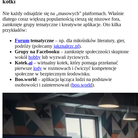
kotki
Nie każdy odnajdzie się na „masowych” platformach. Właśnie
dlatego coraz większą popularnością cieszą się niszowe fora,
zamknięte grupy tematyczne i kreatywne aplikacje. Oto kilka
przykładów:
Forum
tematyczne
– np. dla miłośników literatury, gier,
podróży (polecamy
jakznalezc.pl
).
Grupy na Facebooku
– zamknięte społeczności skupione
wokół
hobby
lub wyzwań życiowych.
Kotek.
ai
– wirtualny kotek, który pomaga przełamać
pierwsze
lody
w rozmowach i ćwiczyć kompetencje
społeczne w bezpiecznym środowisku.
Boo.world
– aplikacja łącząca ludzi na podstawie
osobowości i zainteresowań (
boo.world
).