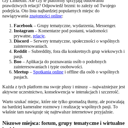
czy LinkedIn. Ale czy te platformy sprzyjają budowaniu
prawdziwych relacji? Odpowiedź brzmi: to zależy od Twojego
podejścia. Oto lista najbardziej popularnych miejsc do
nawiązywania
znajomości online
:
Facebook
– Grupy tematyczne, wydarzenia, Messenger.
Instagram
– Komentarze pod postami, wiadomości
prywatne,
relacje
.
Discord
– Serwery tematyczne, społeczności o wspólnych
zainteresowaniach.
Reddit
– Subreddity, fora dla konkretnych grup wiekowych i
pasji.
Boo
– Aplikacja do poznawania osób o podobnych
zainteresowaniach i typie osobowości.
Meetup
–
Spotkania online
i offline dla osób o wspólnych
pasjach.
Każda z tych platform ma swoje plusy i minusy – najważniejsze jest
aktywne uczestnictwo, konsekwencja w interakcjach i szczerość.
Warto szukać miejsc, które nie tylko gromadzą tłumy, ale pozwalają
na bardziej kameralne rozmowy i realizację wspólnych pasji. To
właśnie tam nawiązuje się najtrwalsze internetowe przyjaźnie.
Niszowe miejsca: forum, grupy tematyczne i wirtualne