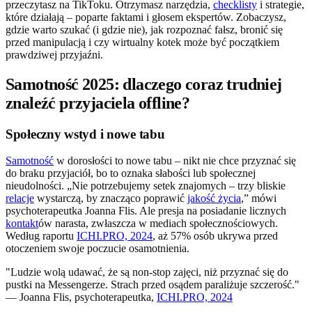
przeczytasz na TikToku. Otrzymasz narzędzia,
checklisty
i strategie,
które działają – poparte faktami i głosem ekspertów. Zobaczysz,
gdzie warto szukać (i gdzie nie), jak rozpoznać fałsz, bronić się
przed manipulacją i czy wirtualny kotek może być początkiem
prawdziwej przyjaźni.
Samotność 2025: dlaczego coraz trudniej
znaleźć przyjaciela offline?
Społeczny wstyd i nowe tabu
Samotność
w dorosłości to nowe tabu – nikt nie chce przyznać się
do braku przyjaciół, bo to oznaka słabości lub społecznej
nieudolności. „Nie potrzebujemy setek znajomych – trzy bliskie
relacje
wystarczą, by znacząco poprawić
jakość życia
,” mówi
psychoterapeutka Joanna Flis. Ale presja na posiadanie licznych
kontakt
ów narasta, zwłaszcza w mediach społecznościowych.
Według raportu
ICHI.PRO, 2024
, aż 57% osób ukrywa przed
otoczeniem swoje poczucie osamotnienia.
"Ludzie wolą udawać, że są non-stop zajęci, niż przyznać się do
pustki na Messengerze. Strach przed osądem paraliżuje szczerość."
— Joanna Flis, psychoterapeutka,
ICHI.PRO, 2024