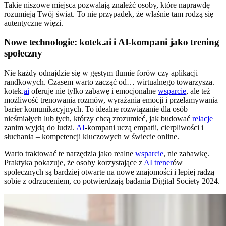
Takie niszowe miejsca pozwalają znaleźć osoby, które naprawdę
rozumieją Twój świat. To nie przypadek, że właśnie tam rodzą się
autentyczne więzi.
Nowe technologie: kotek.ai i AI-kompani jako trening
społeczny
Nie każdy odnajdzie się w gęstym tłumie forów czy aplikacji
randkowych. Czasem warto zacząć od… wirtualnego towarzysza.
kotek.
ai
oferuje nie tylko zabawę i emocjonalne
wsparcie
, ale też
możliwość trenowania rozmów, wyrażania emocji i przełamywania
barier komunikacyjnych. To idealne rozwiązanie dla osób
nieśmiałych lub tych, którzy chcą zrozumieć, jak budować
relacje
zanim wyjdą do ludzi.
AI
-kompani uczą empatii, cierpliwości i
słuchania – kompetencji kluczowych w świecie online.
Warto traktować te narzędzia jako realne
wsparcie
, nie zabawkę.
Praktyka pokazuje, że osoby korzystające z
AI trener
ów
społecznych są bardziej otwarte na nowe znajomości i lepiej radzą
sobie z odrzuceniem, co potwierdzają badania Digital Society 2024.