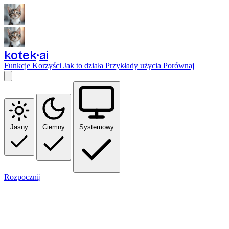
kotek
ai
Funkcje
Korzyści
Jak to działa
Przykłady użycia
Porównaj
Jasny
Ciemny
Systemowy
Rozpocznij