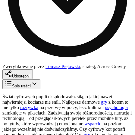
Zweryfikowane przez
Tomasz Piętowski
,
strateg, Across Gravity
Udostępnij
Spis treści
Świat cyfrowych pupili eksplodował z siłą, o jakiej nawet
najwierniejsi kociarze nie śnili. Najlepsze darmowe
gry
z kotem to
nie tylko
rozrywka
na przerwę w pracy, lecz kultura i
psychologia
zamknięte w pikselach. Zadziwiają swoją różnorodnością, narracją i
technologią – od przeglądarkowych perełek przez mobilne hity, aż
po tytuły, które wprowadzają emocjonalne
wsparcie
na poziom,
jakiego wcześniej nie doświadczyliśmy. Czy cyfrowy kot potrafi
naprawdę zastąpić realnego futrzaka? Czy
gry
z kotem to nowy