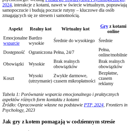
2024
, interakcje z kotami, nawet w świecie wirtualnym, poprawiają
samopoczucie i budują poczucie rutyny – kluczowe dla osób
zmagających się ze stresem i samotnością.
Gry
z kotami
Aspekt
Realny kot
Wirtualny kot
online
Emocjonalne
Bardzo
Średnie do wysokiego
Średnie
wsparcie
wysokie
Pełna,
Dostępność
Ograniczona
Pełna, 24/7
online/mobilnie
Brak realnych
Brak realnych
Obowiązki
Wysokie
obowiązków
obowiązków
Bezpłatne,
Wysoki
Zwykle darmowe,
Koszt
czasem
(utrzymanie)
czasem mikropłatności
reklamy
Tabela 1: Porównanie wsparcia emocjonalnego i praktycznych
aspektów różnych form kontaktu z kotami
Źródło: Opracowanie własne na podstawie
PTP, 2024
, Frontiers in
Psychology, 2023
Jak gry z kotem pomagają w codziennym stresie