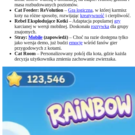
masa rozbudowanych poziomów.
Cat Feeder: ReVolution
–
Gra logiczna
, w której karmisz
koty na różne sposoby, rozwijając
kreatywność
i cierpliwość.
Rebel Eksplodujące Kotki
– Adaptacja popularnej
gry
karcianej w wersji mobilnej. Doskonała
rozrywka
dla grupy
znajomych.
Stray:
Mobile
(zapowiedź)
– Choć na razie dostępna tylko
jako wersja demo, już budzi
emocje
wśród fanów gier
przygodowych z kotami.
Cat Room
– Personalizowany pokój dla kota, gdzie każda
decyzja użytkownika zmienia zachowanie zwierzaka.