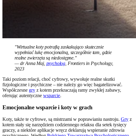
"Wirtualne koty potrafią zaskakująco skutecznie
wypełniać lukę emocjonalną, szczególnie tam, gdzie
realne zwierzęta są niedostępne."
— dr Anna Maj,
psycholog
, Frontiers in Psychology,
2023
Taki poziom relacji, choć cyfrowy, wywołuje realne skutki
fizjologiczne i psychiczne – nie należy go więc bagatelizować.
Współczesne
gry
z kotem przekraczają ramy zwykłej zabawy,
oferując autentyczne
wsparcie
.
Emocjonalne wsparcie i koty w grach
Koty, także te cyfrowe, są mistrzami w poprawianiu nastroju.
Gry
z
kotem stały się narzędziem codziennego relaksu dla setek tysięcy
graczy, a niektóre aplikacje wręcz deklarują wspieranie zdrowia
psychicznego. Według
Polskiego Towarzystwa Psychologicznego,