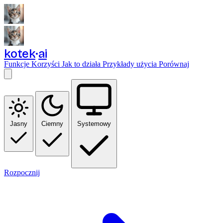
kotek
ai
Funkcje
Korzyści
Jak to działa
Przykłady użycia
Porównaj
Jasny
Ciemny
Systemowy
Rozpocznij