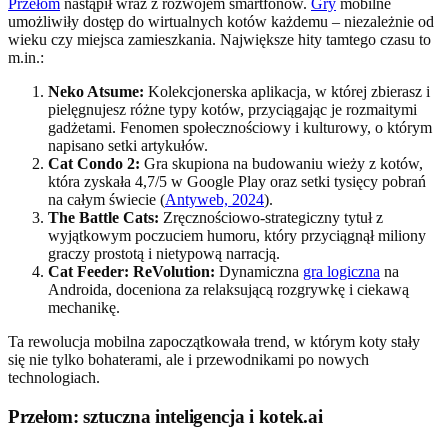
Przełom
nastąpił wraz z rozwojem smartfonów.
Gry
mobilne
umożliwiły dostęp do wirtualnych kotów każdemu – niezależnie od
wieku czy miejsca zamieszkania. Największe hity tamtego czasu to
m.in.:
Neko Atsume:
Kolekcjonerska aplikacja, w której zbierasz i
pielęgnujesz różne typy kotów, przyciągając je rozmaitymi
gadżetami. Fenomen społecznościowy i kulturowy, o którym
napisano setki artykułów.
Cat Condo 2:
Gra skupiona na budowaniu wieży z kotów,
która zyskała 4,7/5 w Google Play oraz setki tysięcy pobrań
na całym świecie (
Antyweb, 2024
).
The Battle Cats:
Zręcznościowo-strategiczny tytuł z
wyjątkowym poczuciem humoru, który przyciągnął miliony
graczy prostotą i nietypową narracją.
Cat Feeder: ReVolution:
Dynamiczna
gra logiczna
na
Androida, doceniona za relaksującą rozgrywkę i ciekawą
mechanikę.
Ta rewolucja mobilna zapoczątkowała trend, w którym koty stały
się nie tylko bohaterami, ale i przewodnikami po nowych
technologiach.
Przełom: sztuczna inteligencja i kotek.ai