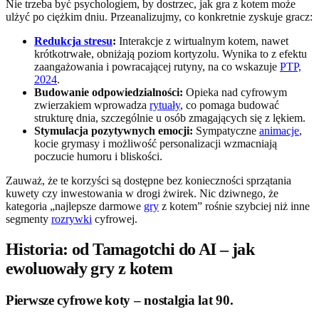
Nie trzeba być psychologiem, by dostrzec, jak gra z kotem może
ulżyć po ciężkim dniu. Przeanalizujmy, co konkretnie zyskuje gracz:
Redukcja stresu
:
Interakcje z wirtualnym kotem, nawet
krótkotrwałe, obniżają poziom kortyzolu. Wynika to z efektu
zaangażowania i powracającej rutyny, na co wskazuje
PTP,
2024
.
Budowanie odpowiedzialności:
Opieka nad cyfrowym
zwierzakiem wprowadza
rytuały
, co pomaga budować
strukturę dnia, szczególnie u osób zmagających się z lękiem.
Stymulacja pozytywnych emocji:
Sympatyczne
animacje
,
kocie grymasy i możliwość personalizacji wzmacniają
poczucie humoru i bliskości.
Zauważ, że te korzyści są dostępne bez konieczności sprzątania
kuwety czy inwestowania w drogi żwirek. Nic dziwnego, że
kategoria „najlepsze darmowe
gry
z kotem” rośnie szybciej niż inne
segmenty
rozrywki
cyfrowej.
Historia: od Tamagotchi do AI – jak
ewoluowały gry z kotem
Pierwsze cyfrowe koty – nostalgia lat 90.