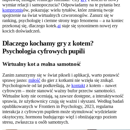
wymiar relacji i samopoczucia? Odpowiadamy na te pytania bez
kompromis
ów, pokazując wielu tytułów, które zmienią twoje
spojrzenie na świat wirtualnych czworonogów. Zanurz się w
ranking, psychologię i ciemne strony tego fenomenu – a na koniec
przekonaj się, dlaczego kotek.
ai
staje się synonimem nowej ery
kocich doświadczeń.
Dlaczego kochamy gry z kotem?
Psychologia cyfrowych pupili
Wirtualny kot a realna samotność
Zanim zanurzymy się w świat pikseli i aplikacji, warto postawić
sprawę jasno:
miłość
do gier z kotkami nie wzięła się znikąd.
Psychologowie od lat podkreślają, że
kontakt
z kotem – nawet
cyfrowym – może stanowić ważny bufor przeciw samotności.
Wirtualne koty nie oceniają, są zawsze dostępne, a interaktywność
sprawia, że użytkownicy czują się ważni i słyszani. Według badań
opublikowanych w Frontiers in Psychology, 2023, regularna
interakcja z cyfrowym pupilem może stymulować wydzielanie
oksytocyny, hormonu budującego więź i obniżającego poziom
stresu, zwłaszcza u osób samotnych.