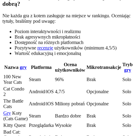
dobrą?
Nie każda gra z kotem zasługuje na miejsce w rankingu. Oceniając
tytuły, braliśmy pod uwagę:
Poziom interaktywności i realizmu
Brak agresywnych mikropłatności
Dostępność na różnych platformach
Pozytywne
recenzje
użytkowników (minimum 4,5/5)
Wartość edukacyjną i emocjonalną
Ocena
Tryb
Nazwa
gry
Platforma
Mikrotransakcje
użytkowników
gry
100 New
Steam
96%
Brak
Solo
Year Cats
Cat Condo
Android/iOS
4,7/5
Opcjonalne
Solo
2
The Battle
Android/iOS
Miliony pobrań
Opcjonalne
Solo
Cats
Gry
Koty
Steam
Bardzo dobre
Brak
Solo
(Cats Game)
Kitty Quest
Przeglądarka
Wysokie
Brak
Solo
Bad Cat: