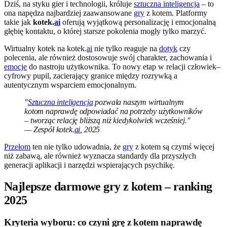
Dziś, na styku gier i technologii, króluje
sztuczna inteligencja
– to
ona napędza najbardziej zaawansowane
gry
z kotem. Platformy
takie jak
kotek.
ai
oferują wyjątkową personalizację i emocjonalną
głębię kontaktu, o której starsze pokolenia mogły tylko marzyć.
Wirtualny kotek na kotek.
ai
nie tylko reaguje na
dotyk
czy
polecenia, ale również dostosowuje swój charakter, zachowania i
emocje
do nastroju użytkownika. To nowy etap w relacji człowiek–
cyfrowy pupil, zacierający granice między rozrywką a
autentycznym wsparciem emocjonalnym.
"
Sztuczna inteligencja
pozwala naszym wirtualnym
kotom naprawdę odpowiadać na potrzeby użytkowników
– tworząc relację bliższą niż kiedykolwiek wcześniej."
— Zespół kotek.
ai
, 2025
Przełom
ten nie tylko udowadnia, że
gry
z kotem są czymś więcej
niż zabawą, ale również wyznacza standardy dla przyszłych
generacji aplikacji i narzędzi wspierających psychikę.
Najlepsze darmowe gry z kotem – ranking
2025
Kryteria wyboru: co czyni grę z kotem naprawdę