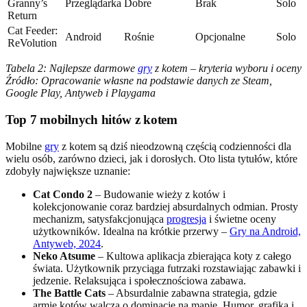
Granny’s
Przeglądarka
Dobre
Brak
Solo
Return
Cat Feeder:
Android
Rośnie
Opcjonalne
Solo
ReVolution
Tabela 2: Najlepsze darmowe
gry
z kotem – kryteria wyboru i oceny
Źródło: Opracowanie własne na podstawie danych ze Steam,
Google Play, Antyweb i Playgama
Top 7 mobilnych hitów z kotem
Mobilne
gry
z kotem są dziś nieodzowną częścią codzienności dla
wielu osób, zarówno dzieci, jak i dorosłych. Oto lista tytułów, które
zdobyły największe uznanie:
Cat Condo 2
– Budowanie wieży z kotów i
kolekcjonowanie coraz bardziej absurdalnych odmian. Prosty
mechanizm, satysfakcjonująca
progresja
i świetne oceny
użytkowników. Idealna na krótkie przerwy –
Gry na Android,
Antyweb, 2024
.
Neko Atsume
– Kultowa aplikacja zbierająca koty z całego
świata. Użytkownik przyciąga futrzaki rozstawiając zabawki i
jedzenie. Relaksująca i społecznościowa zabawa.
The Battle Cats
– Absurdalnie zabawna strategia, gdzie
armie kotów walczą o dominację na mapie. Humor, grafika i