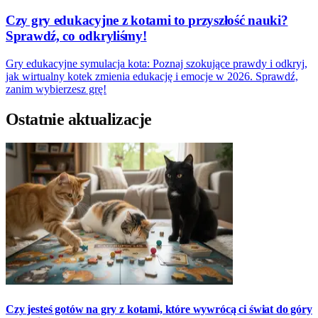
Czy gry edukacyjne z kotami to przyszłość nauki?
Sprawdź, co odkryliśmy!
Gry edukacyjne symulacja kota: Poznaj szokujące prawdy i odkryj,
jak wirtualny kotek zmienia edukację i emocje w 2026. Sprawdź,
zanim wybierzesz grę!
Ostatnie aktualizacje
Czy jesteś gotów na gry z kotami, które wywrócą ci świat do góry