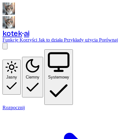
kotek
ai
Funkcje
Korzyści
Jak to działa
Przykłady użycia
Porównaj
Jasny
Ciemny
Systemowy
Rozpocznij