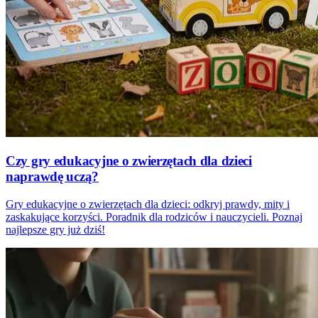
Czy gry edukacyjne o zwierzętach dla dzieci
naprawdę uczą?
Gry edukacyjne o zwierzętach dla dzieci: odkryj prawdy, mity i
zaskakujące korzyści. Poradnik dla rodziców i nauczycieli. Poznaj
najlepsze gry już dziś!