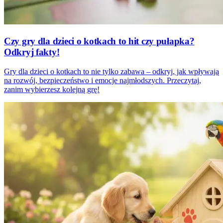
Czy gry dla dzieci o kotkach to hit czy pułapka?
Odkryj fakty!
Gry dla dzieci o kotkach to nie tylko zabawa – odkryj, jak wpływają
na rozwój, bezpieczeństwo i emocje najmłodszych. Przeczytaj,
zanim wybierzesz kolejną grę!