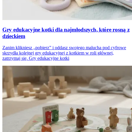
Gry edukacyjne kotki dla najmłodszych, które rosną z
dzieckiem
Zanim klikniesz „pobierz” i oddasz swojego malucha pod cyfrowe
skrzydła kolejnej gry edukacyjnej z kotkiem w roli głównej,
zatrzymaj się. Gry edukacyjne kotki