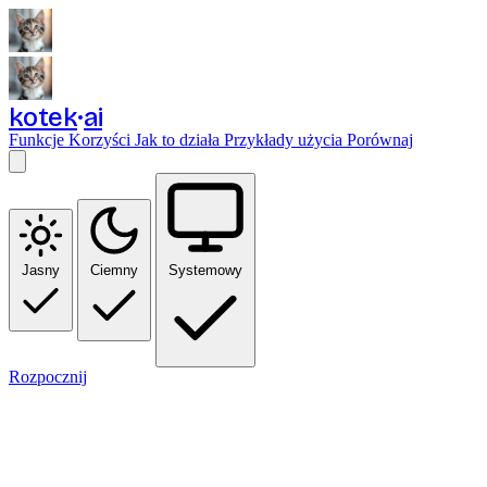
kotek
ai
Funkcje
Korzyści
Jak to działa
Przykłady użycia
Porównaj
Jasny
Ciemny
Systemowy
Rozpocznij