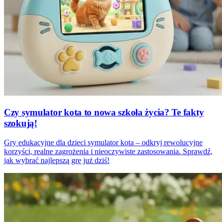
Czy symulator kota to nowa szkoła życia? Te fakty
szokują!
Gry edukacyjne dla dzieci symulator kota – odkryj rewolucyjne
korzyści, realne zagrożenia i nieoczywiste zastosowania. Sprawdź,
jak wybrać najlepszą grę już dziś!