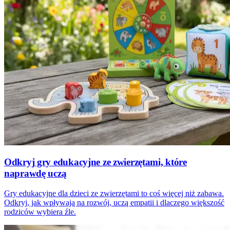
Odkryj gry edukacyjne ze zwierzętami, które
naprawdę uczą
Gry edukacyjne dla dzieci ze zwierzętami to coś więcej niż zabawa.
Odkryj, jak wpływają na rozwój, uczą empatii i dlaczego większość
rodziców wybiera źle.