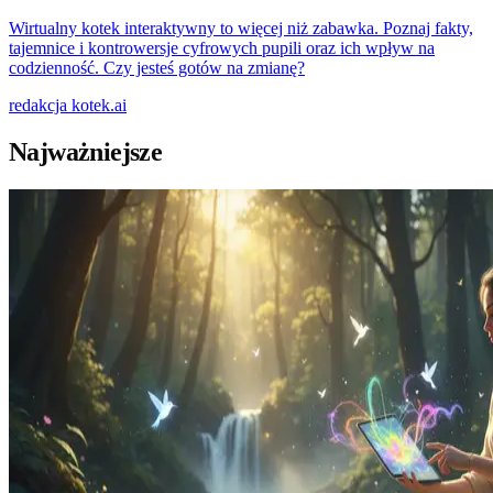
Wirtualny kotek interaktywny to więcej niż zabawka. Poznaj fakty,
tajemnice i kontrowersje cyfrowych pupili oraz ich wpływ na
codzienność. Czy jesteś gotów na zmianę?
redakcja
kotek.ai
Najważniejsze