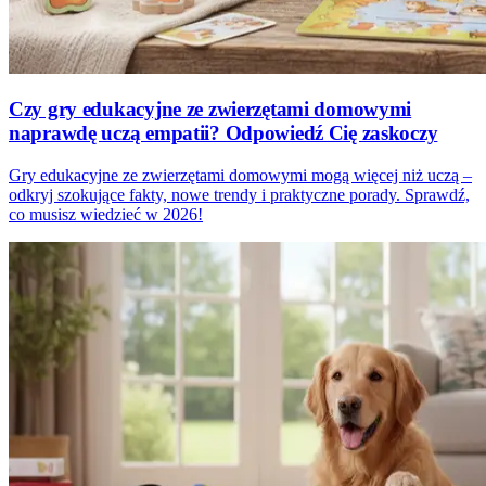
Czy gry edukacyjne ze zwierzętami domowymi
naprawdę uczą empatii? Odpowiedź Cię zaskoczy
Gry edukacyjne ze zwierzętami domowymi mogą więcej niż uczą –
odkryj szokujące fakty, nowe trendy i praktyczne porady. Sprawdź,
co musisz wiedzieć w 2026!