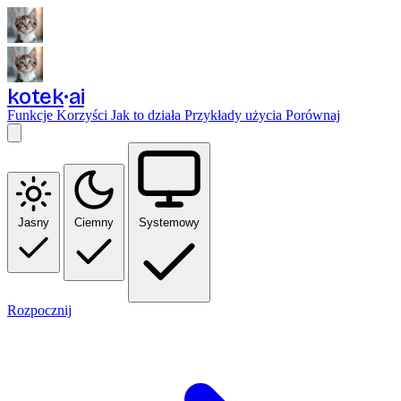
kotek
ai
Funkcje
Korzyści
Jak to działa
Przykłady użycia
Porównaj
Jasny
Ciemny
Systemowy
Rozpocznij