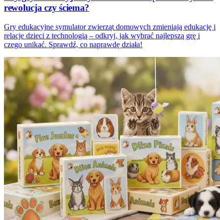
rewolucja czy ściema?
Gry edukacyjne symulator zwierząt domowych zmieniają edukację i
relacje dzieci z technologią – odkryj, jak wybrać najlepszą grę i
czego unikać. Sprawdź, co naprawdę działa!