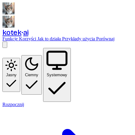
kotek
ai
Funkcje
Korzyści
Jak to działa
Przykłady użycia
Porównaj
Jasny
Ciemny
Systemowy
Rozpocznij