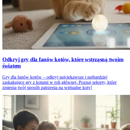
Odkryj gry dla fanów kotów, które wstrząsną twoim
światem
Gry dla fanów kotów – odkryj najciekawsze i najbardziej
zaskakujące gry z kotami w roli głównej. Poznaj sekrety, które
zmienią twój sposób patrzenia na wirtualne koty!