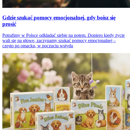
Gdzie szukać pomocy emocjonalnej, gdy boisz się
prosić
Potrafimy w Polsce odkładać siebie na potem. Dopiero kiedy życie
wali się na głowę, zaczynamy szukać pomocy emocjonalnej –
często po omacku, w poczuciu wstydu