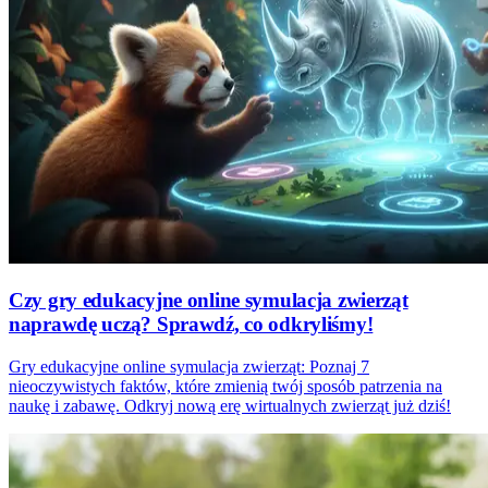
Czy gry edukacyjne online symulacja zwierząt
naprawdę uczą? Sprawdź, co odkryliśmy!
Gry edukacyjne online symulacja zwierząt: Poznaj 7
nieoczywistych faktów, które zmienią twój sposób patrzenia na
naukę i zabawę. Odkryj nową erę wirtualnych zwierząt już dziś!