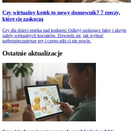
Czy wirtualny kotek to nowy domownik? 7 rzeczy,
które cię zaskoczą
Gry dla dzieci opieka nad kotkiem: Odkryj szokujące fakty i ukryte
zalety wirtualnych kociaków. Dowiedz się, jak wybrać
najbezpieczniejsze gry i czego nikt ci nie powie.
Ostatnie aktualizacje