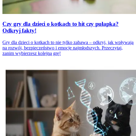
Czy gry dla dzieci o kotkach to hit czy pułapka?
Odkryj fakty!
Gry dla dzieci o kotkach to nie tylko zabawa – odkryj, jak wpływają
na rozwój, bezpieczeństwo i emocje najmłodszych. Przeczytaj,
zanim wybierzesz kolejną grę!