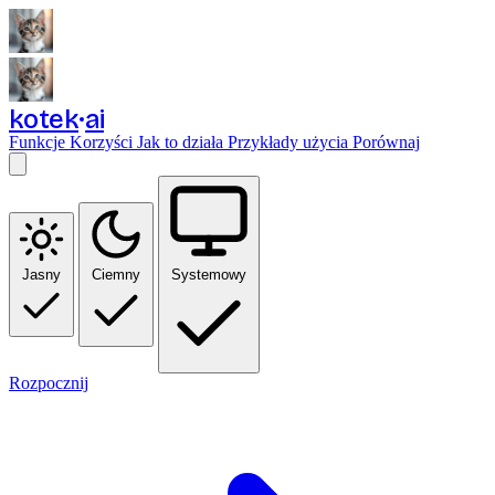
kotek
ai
Funkcje
Korzyści
Jak to działa
Przykłady użycia
Porównaj
Jasny
Ciemny
Systemowy
Rozpocznij