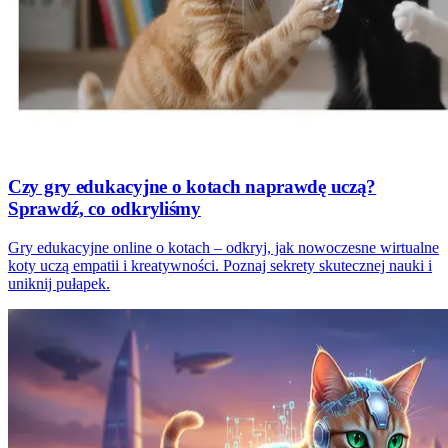
Czy gry edukacyjne o kotach naprawdę uczą?
Sprawdź, co odkryliśmy
Gry edukacyjne online o kotach – odkryj, jak nowoczesne wirtualne
koty uczą empatii i kreatywności. Poznaj sekrety skutecznej nauki i
uniknij pułapek.