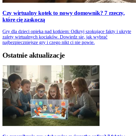
Czy wirtualny kotek to nowy domownik? 7 rzeczy,
które cię zaskoczą
Gry dla dzieci opieka nad kotkiem: Odkryj szokujące fakty i ukryte
zalety wirtualnych kociaków. Dowiedz się, jak wybrać
najbezpieczniejsze gry i czego nikt ci nie powie.
Ostatnie aktualizacje