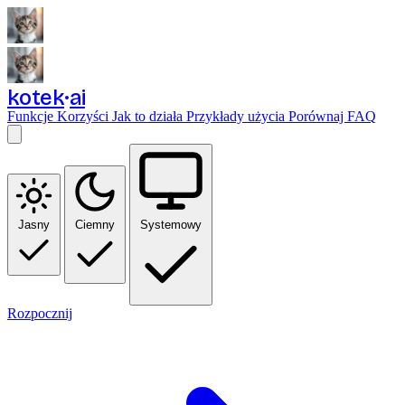
kotek
ai
Funkcje
Korzyści
Jak to działa
Przykłady użycia
Porównaj
FAQ
Jasny
Ciemny
Systemowy
Rozpocznij