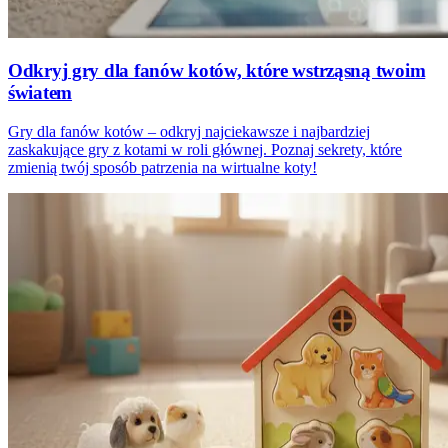
Odkryj gry dla fanów kotów, które wstrząsną twoim
światem
Gry dla fanów kotów – odkryj najciekawsze i najbardziej
zaskakujące gry z kotami w roli głównej. Poznaj sekrety, które
zmienią twój sposób patrzenia na wirtualne koty!