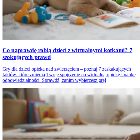
Co naprawdę robią dzieci z wirtualnymi kotkami? 7
szokujących prawd
Gry dla dzieci opieka nad zwierzęciem – poznaj 7 zaskakujących
faktów, które zmienią Twoje spojrzenie na wirtualną opiekę i naukę
odpowiedzialności. Sprawdź, zanim wybierzesz grę!