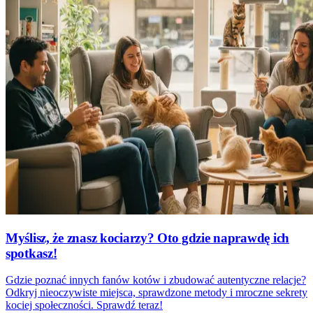
Myślisz, że znasz kociarzy? Oto gdzie naprawdę ich
spotkasz!
Gdzie poznać innych fanów kotów i zbudować autentyczne relacje?
Odkryj nieoczywiste miejsca, sprawdzone metody i mroczne sekrety
kociej społeczności. Sprawdź teraz!