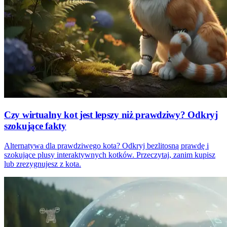
Czy wirtualny kot jest lepszy niż prawdziwy? Odkryj
szokujące fakty
Alternatywa dla prawdziwego kota? Odkryj bezlitosną prawdę i
szokujące plusy interaktywnych kotków. Przeczytaj, zanim kupisz
lub zrezygnujesz z kota.