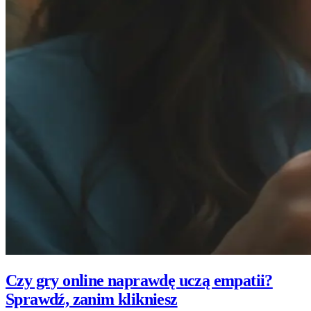
Czy gry online naprawdę uczą empatii?
Sprawdź, zanim klikniesz