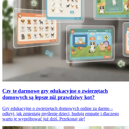
Czy te darmowe gry edukacyjne o zwierzętach
domowych są lepsze niż prawdziwy kot?
Gry edukacyjne o zwierzętach domowych online za darmo –
odkryj, jak zmieniają myślenie dzieci, budują empatię i dlaczego
warto je wypróbować już dziś. Przekonaj się!