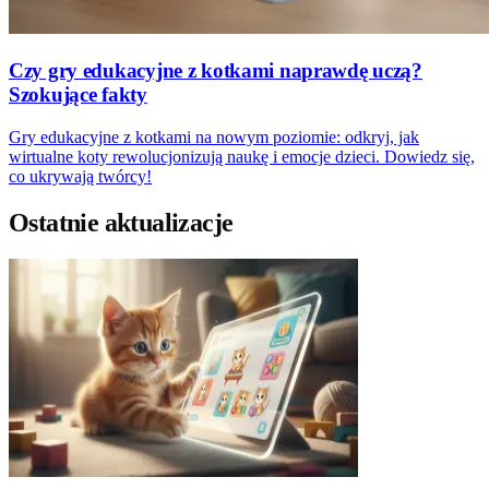
Czy gry edukacyjne z kotkami naprawdę uczą?
Szokujące fakty
Gry edukacyjne z kotkami na nowym poziomie: odkryj, jak
wirtualne koty rewolucjonizują naukę i emocje dzieci. Dowiedz się,
co ukrywają twórcy!
Ostatnie aktualizacje