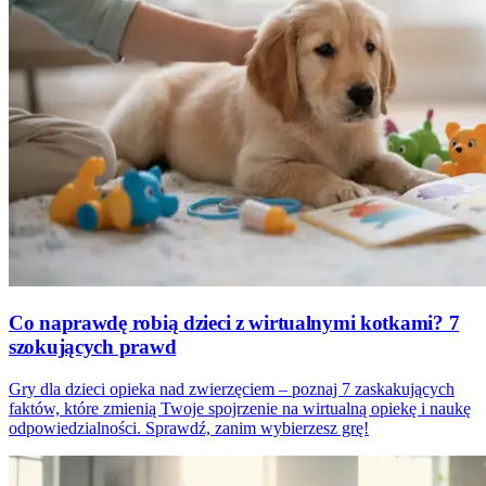
Co naprawdę robią dzieci z wirtualnymi kotkami? 7
szokujących prawd
Gry dla dzieci opieka nad zwierzęciem – poznaj 7 zaskakujących
faktów, które zmienią Twoje spojrzenie na wirtualną opiekę i naukę
odpowiedzialności. Sprawdź, zanim wybierzesz grę!