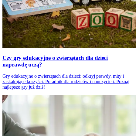
Czy gry edukacyjne o zwierzętach dla dzieci
naprawdę uczą?
Gry edukacyjne o zwierzętach dla dzieci: odkryj prawdy, mity i
zaskakujące korzyści. Poradnik dla rodziców i nauczycieli. Poznaj
najlepsze gry już dziś!