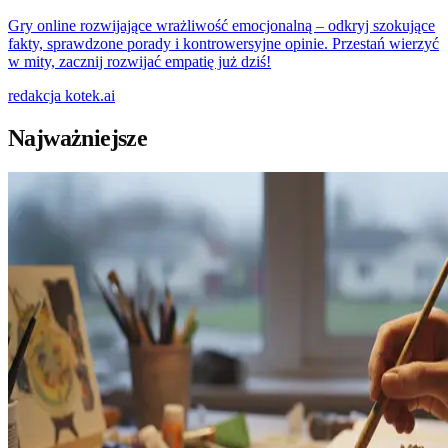
Gry online rozwijające wrażliwość emocjonalną – odkryj szokujące
fakty, sprawdzone porady i kontrowersyjne opinie. Przestań wierzyć
w mity, zacznij rozwijać empatię już dziś!
redakcja
kotek.ai
Najważniejsze