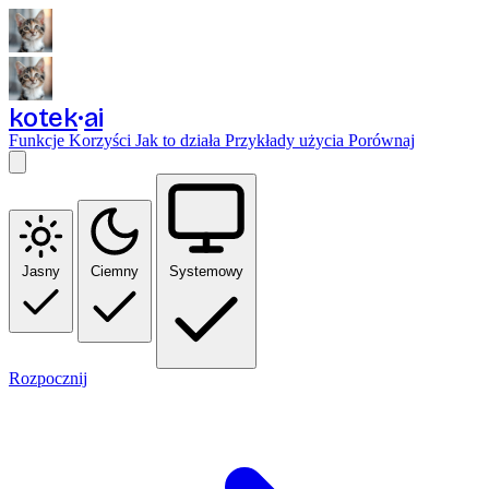
kotek
ai
Funkcje
Korzyści
Jak to działa
Przykłady użycia
Porównaj
Jasny
Ciemny
Systemowy
Rozpocznij