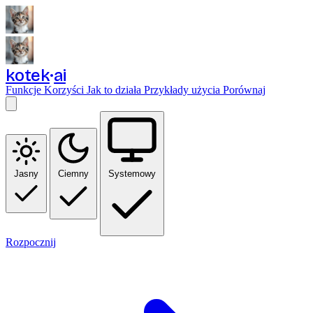
kotek
ai
Funkcje
Korzyści
Jak to działa
Przykłady użycia
Porównaj
Jasny
Ciemny
Systemowy
Rozpocznij