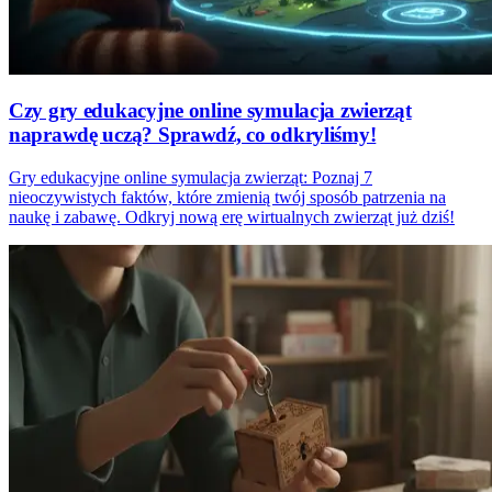
Czy gry edukacyjne online symulacja zwierząt
naprawdę uczą? Sprawdź, co odkryliśmy!
Gry edukacyjne online symulacja zwierząt: Poznaj 7
nieoczywistych faktów, które zmienią twój sposób patrzenia na
naukę i zabawę. Odkryj nową erę wirtualnych zwierząt już dziś!