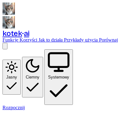
kotek
ai
Funkcje
Korzyści
Jak to działa
Przykłady użycia
Porównaj
Jasny
Ciemny
Systemowy
Rozpocznij