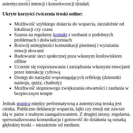
autentyczności intencji i konsekwencji działań.
Ukryte korzyści ćwiczenia troski online:
Możliwość szybkiego dotarcia do wsparcia, niezależnie od
lokalizacji czy czasu
Szansa na regularny
kontakt
z osobami o podobnych
problemach i doświadczeniach
Rozwój umiejętności komunikacji pisemnej i wyrażania
emocji słowami
Budowanie sieci społecznej poza własnym środowiskiem
offline
Uczenie się rozpoznawania i zarządzania własnymi emocjami
przez interakcję cyfrową
Dostęp do narzędzi wspomagających refleksję (dzienniki
nastroju, quizy, chatboty)
Możliwość stopniowego zwiększania otwartości i zaufania w
bezpiecznym tempie
Jednak
granica
między performatywną a autentyczną troską jest
cienka. Publiczne deklaracje wsparcia, lajki czy emoji nie zawsze
idą w parze z realnym zaangażowaniem. Z drugiej strony, regularna,
spersonalizowana komunikacja i gotowość do działania są oznaką
głębokiej troski – niezależnie od medium.