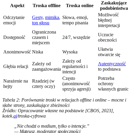
Zaskakujące
Aspekt
Troska offline
Troska online
podobieństwa
Możliwość
Odczytanie
Gesty
,
mimika
,
Słowa, emoji,
błędnej
emocji
ton głosu
tempo pisania
interpretacji
Ograniczona
Uczucie
Dostępność
czasem i
24/7, wszędzie
obecności
miejscem
Ułatwia
Anonimowość
Niska
Wysoka
otwarcie się
Zależy od
Zależy od
Autentyczność
Głębia relacji
regularności i
zaangażowania
to podstawa
intencji
Często
Potrzeba
Narażenie na
Rzadziej (w
(anonimowość
ochrony
hejty
cztery oczy)
sprzyja agresji)
własnych granic
Tabela 2: Porównanie troski w relacjach offline i online – mocne i
słabe strony, zaskakujące zbieżności
Źródło: Opracowanie własne na podstawie [CBOS, 2023],
kotek.
ai
/troska-cyfrowa
„Nie chodzi o medium, tylko o intencje.”
— Mateusz, moderator społeczności