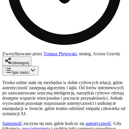
Zweryfikowane przez
Tomasz Piętowski
,
strateg, Across Gravity
Udostępnij
Spis treści
Troska online stała się niezbędna w dobie cyfrowych relacji, gdzie
autentyczność zastępują algorytmy i lajki. Od forów internetowych
po zaawansowane sztuczną inteligencję, narzędzia cyfrowe oferują
dostępne wsparcie emocjonalne i poczucie przynależności. Jednak
wyzwaniem pozostaje rozpoznanie autentyczności i uniknięcie
manipulacji w świecie, gdzie trudno odróżnić empatię człowieka od
symulacji AI.
Samotność
zaczyna się tam, gdzie kończy się
autentyczność
. Gdy
kliknięcia,
powiadomienia
i szybkie lajki zastępują prawdziwe