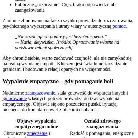
Publiczne „rozliczanie” Cię z braku odpowiedzi lub
zaangażowania
Zaufanie zbudowane na fałszu szybko prowadzi do rozczarowania,
psychicznego wyczerpania i utraty wiary w autentyczną
pomoc
.
„Nie każda oferta pomocy jest bezinteresowna.”
— Kasia, aktywistka, [źródło: Opracowanie własne na
podstawie relacji społecznych]
Aby chronić siebie, warto zachować czujność, ale nie zamykać się
na realną wymianę empatii. Kluczem jest świadome zarządzanie
granicami i budowanie relacji opartych na wzajemności.
Wypalenie empatyczne – gdy pomaganie boli
Nadmierne
zaangażowanie
, stała gotowość do wsparcia innych i
ignorowanie
własnych potrzeb prowadzą do tzw. wypalenia
empatycznego. Objawia się ono poczuciem pustki, irytacją,
niechęcią do kontaktu nawet z bliskimi osobami.
Objawy wypalenia
Oznaki zdrowego
empatycznego online
zaangażowania
Chroniczne
zmęczenie
i
Radość z pomagania, energiczne