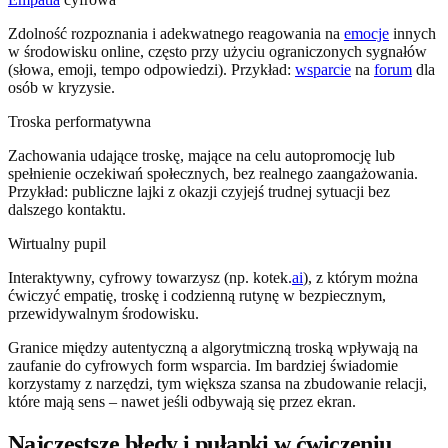
Zdolność rozpoznania i adekwatnego reagowania na
emocje
innych
w środowisku online, często przy użyciu ograniczonych sygnałów
(słowa, emoji, tempo odpowiedzi). Przykład:
wsparcie
na
forum
dla
osób w kryzysie.
Troska performatywna
Zachowania udające troskę, mające na celu autopromocję lub
spełnienie oczekiwań społecznych, bez realnego zaangażowania.
Przykład: publiczne lajki z okazji czyjejś trudnej sytuacji bez
dalszego kontaktu.
Wirtualny pupil
Interaktywny, cyfrowy towarzysz (np. kotek.
ai
), z którym można
ćwiczyć empatię, troskę i codzienną rutynę w bezpiecznym,
przewidywalnym środowisku.
Granice między autentyczną a algorytmiczną troską wpływają na
zaufanie do cyfrowych form wsparcia. Im bardziej świadomie
korzystamy z narzędzi, tym większa szansa na zbudowanie relacji,
które mają sens – nawet jeśli odbywają się przez ekran.
Najczęstsze błędy i pułapki w ćwiczeniu