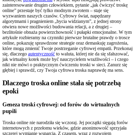
zainteresowanie drugim człowiekiem, pytanie „jak ćwiczyć troskę
online” przestaje być tylko modnym zwrotem – staje się
wyzwaniem naszych czasów. Cyfrowy świat, napędzany
algorytmami i pragnieniem „bycia widzianym”, z jednej strony
otwiera nowe możliwości budowania relacji, a z drugiej –
bezlitośnie obnaża powierzchowność i pułapki emocjonalne. W tym
artykule rozbieramy na czynniki pierwsze brutalne prawdy o trosce
online, pokazuję sprawdzone strategie oraz demaskuję zagrożenia,
które mogą zmienić Twoje postrzeganie cyfrowej empatii. Przekonaj
się, dlaczego
autentyczność
to waluta, której nie da się sfałszować,
jak wirtualny kotek może być nauczycielem wrażliwości – i czego
nikt nie mówi o praktycznym ćwiczeniu troski w sieci. Zanurz się
głębiej i sprawdź, czy Twoja cyfrowa troska naprawdę ma sens.
Dlaczego troska online stała się potrzebą
epoki
Geneza troski cyfrowej: od forów do wirtualnych
pupili
Troska online nie narodziła się wczoraj. Jej początki sięgają forów
internetowych z przełomu wieków, gdzie anonimowość sprzyjała
szczerej wymianie wsparcia. Z czasem, wraz z rozwojem