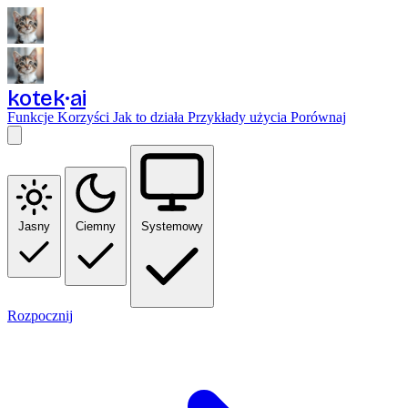
kotek
ai
Funkcje
Korzyści
Jak to działa
Przykłady użycia
Porównaj
Jasny
Ciemny
Systemowy
Rozpocznij