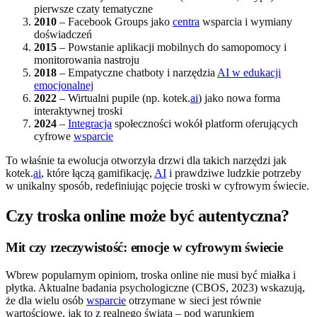
pierwsze czaty tematyczne
2010
– Facebook Groups jako
centra
wsparcia i wymiany
doświadczeń
2015
– Powstanie aplikacji mobilnych do samopomocy i
monitorowania nastroju
2018
– Empatyczne chatboty i narzędzia
AI w edukacji
emocjonalnej
2022
– Wirtualni pupile (np. kotek.
ai
) jako nowa forma
interaktywnej troski
2024
–
Integracja
społeczności wokół platform oferujących
cyfrowe
wsparcie
To właśnie ta ewolucja otworzyła drzwi dla takich narzędzi jak
kotek.
ai
, które łączą gamifikację,
AI
i prawdziwe ludzkie potrzeby
w unikalny sposób, redefiniując pojęcie troski w cyfrowym świecie.
Czy troska online może być autentyczna?
Mit czy rzeczywistość: emocje w cyfrowym świecie
Wbrew popularnym opiniom, troska online nie musi być miałka i
płytka. Aktualne badania psychologiczne (CBOS, 2023) wskazują,
że dla wielu osób
wsparcie
otrzymane w sieci jest równie
wartościowe, jak to z realnego świata – pod warunkiem