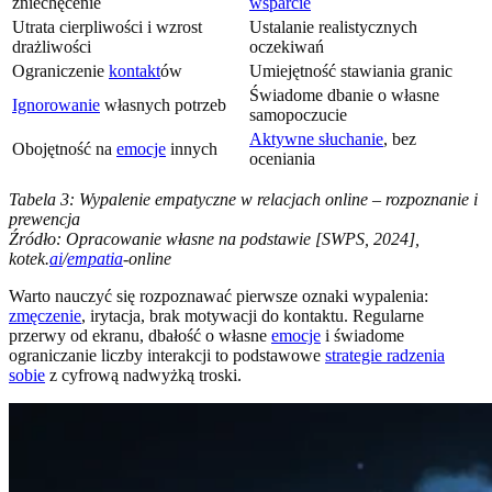
zniechęcenie
wsparcie
Utrata cierpliwości i wzrost
Ustalanie realistycznych
drażliwości
oczekiwań
Ograniczenie
kontakt
ów
Umiejętność stawiania granic
Świadome dbanie o własne
Ignorowanie
własnych potrzeb
samopoczucie
Aktywne słuchanie
, bez
Obojętność na
emocje
innych
oceniania
Tabela 3: Wypalenie empatyczne w relacjach online – rozpoznanie i
prewencja
Źródło: Opracowanie własne na podstawie [SWPS, 2024],
kotek.
ai
/
empatia
-online
Warto nauczyć się rozpoznawać pierwsze oznaki wypalenia:
zmęczenie
, irytacja, brak motywacji do kontaktu. Regularne
przerwy od ekranu, dbałość o własne
emocje
i świadome
ograniczanie liczby interakcji to podstawowe
strategie radzenia
sobie
z cyfrową nadwyżką troski.